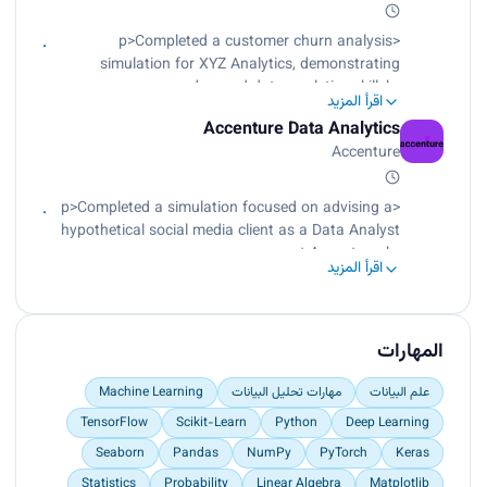
customers<br>
Developed dashboards to communicate findings
<p>Completed a customer churn analysis
with visuals</p>
simulation for XYZ Analytics, demonstrating
advanced data analytics skill<br>
اقرأ المزيد
Identified essential client data and outlined a
Accenture Data Analytics
strategic investigation approach<br>
Accenture
Conducted efficient data analysis using Python,
including Pandas and NumPy<br>
Used data visualization techniques for insightful
<p>Completed a simulation focused on advising a
trend analysis<br>
hypothetical social media client as a Data Analyst
Completed the engineering and optimization of a
at Accenture<br>
اقرأ المزيد
random forest model achieving an 85% accuracy
Cleaned and analyzed 7 datasets to uncover
rate in predicting<br>
insights into content trends<br>
Completed a concise executive summary for the
Prepared video presentation to inform strategic
Associate Director, delivering actionable insights
decisions</p>
المهارات
for informed decision-making</p>
علم البيانات
مهارات تحليل البيانات
Machine Learning
TensorFlow
Scikit-Learn
Python
Deep Learning
Seaborn
Pandas
NumPy
PyTorch
Keras
Statistics
Probability
Linear Algebra
Matplotlib