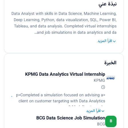
نبذة عني
Data Analyst with skills in Data Science, Machine Learning,
Deep Learning, Python, data visualization, SQL, Power BI,
Tableau, and data analysis. Completed virtual internships
and job simulations in data analytics and da…
اقرأ المزيد
الخبرة
KPMG Data Analytics Virtual Internship
KPMG
<p>Completed a simulation focused on advising a
client on customer targeting with Data Analytics
& Modelling team<br>
اقرأ المزيد
Assessed data quality and completeness in
BCG Data Science Job Simulation
preparation for analysis<br>
B
BCG
Analyzed data to target high-value