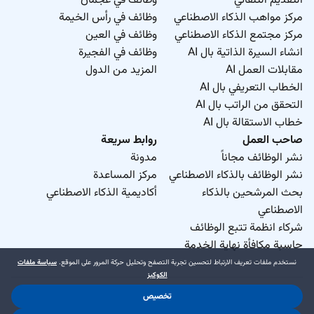
التقديم التلقائي
وظائف في عجمان
مركز مواهب الذكاء الاصطناعي
وظائف في رأس الخيمة
مركز مجتمع الذكاء الاصطناعي
وظائف في العين
انشاء السيرة الذاتية بال AI
وظائف في الفجيرة
مقابلات العمل AI
المزيد من الدول
الخطاب التعريفي بال AI
التحقق من الراتب بال AI
خطاب الاستقالة بال AI
صاحب العمل
روابط سريعة
نشر الوظائف مجاناً
مدونة
نشر الوظائف بالذكاء الاصطناعي
مركز المساعدة
بحث المرشحين بالذكاء
أكاديمية الذكاء الاصطناعي
الاصطناعي
شركاء انظمة تتبع الوظائف
حاسبة مكافأة نهاية الخدمة
نستخدم ملفات تعريف الارتباط لتحسين تجربة التصفح وتحليل حركة المرور على الموقع.
سياسة ملفات
الكوكيز
تخصيص
د.جوب منطقة حرة ذ.م.م. 2026 © جميع الحقوق محفوظة