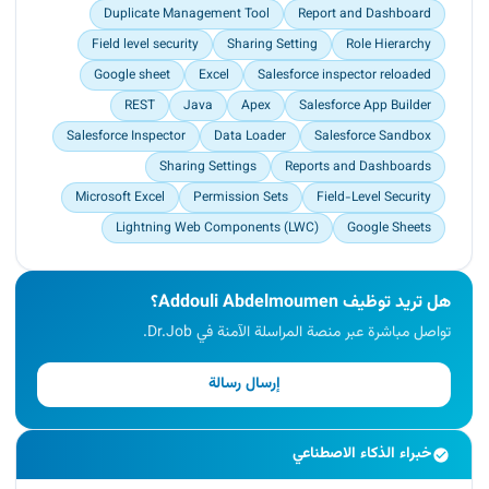
Duplicate Management Tool
Report and Dashboard
cleansing data (profile and permission sets, Data
loader, Salesforce inspector reloaded, Excel and
Field level security
Sharing Setting
Role Hierarchy
Google sheet…)
Google sheet
Excel
Salesforce inspector reloaded
REST
Java
Apex
Salesforce App Builder
Salesforce Inspector
Data Loader
Salesforce Sandbox
Sharing Settings
Reports and Dashboards
Microsoft Excel
Permission Sets
Field-Level Security
Lightning Web Components (LWC)
Google Sheets
هل تريد توظيف Addouli Abdelmoumen؟
تواصل مباشرة عبر منصة المراسلة الآمنة في Dr.Job.
إرسال رسالة
خبراء الذكاء الاصطناعي