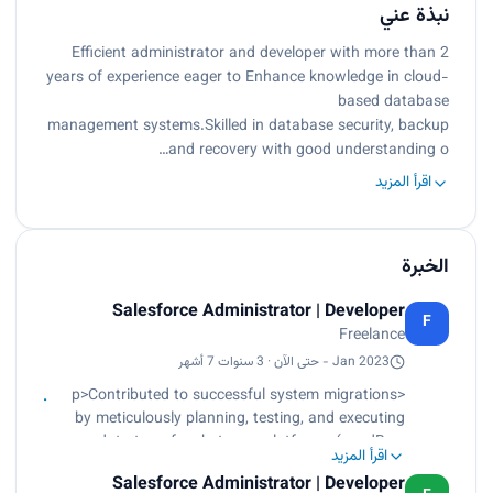
نبذة عني
Efficient administrator and developer with more than 2
years of experience eager to Enhance knowledge in cloud-
based database
management systems.Skilled in database security, backup
and recovery with good understanding o…
اقرأ المزيد
الخبرة
Salesforce Administrator | Developer
F
Freelance
Jan 2023 - حتى الآن · 3 سنوات 7 أشهر
<p>Contributed to successful system migrations
by meticulously planning, testing, and executing
data transfers between platforms (sandBox,
اقرأ المزيد
Flows, Apex, REST )<br>
Salesforce Administrator | Developer
Played a pivotal role in successful system