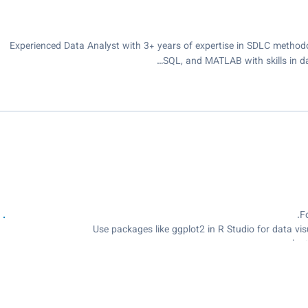
Experienced Data Analyst with 3+ years of expertise in SDLC methodolo
SQL, and MATLAB with skills in d
graphs t
Merge Joi
reporti