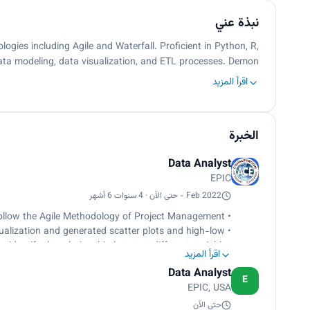
نبذة عني
gies including Agile and Waterfall. Proficient in Python, R,
ata modeling, data visualization, and ETL processes. Demon…
اقرأ المزيد
الخبرة
Data Analyst
EPIC
Feb 2022 - حتى الآن · 4 سنوات 6 أشهر
• Follow the Agile Methodology of Project Management.
• Use packages like ggplot2 in R Studio for data visualization and generated scatter plots and high-low
o identify the relationship between different variables.
اقرأ المزيد
• Created SSIS Packages by using transformations like Derived Column, Sort, Lookup, Conditional Split,
Data Analyst
n, Union and Execute SQL Task to load into database.
E
EPIC, USA
• Collecting and iteratively refining specifications from management to augment current pivot table
ng with high-quality dashboard visualizations in Excel.
حتى الآن