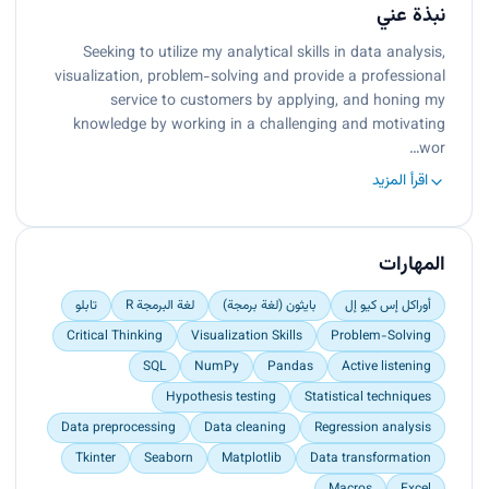
نبذة عني
Seeking to utilize my analytical skills in data analysis,
visualization, problem-solving and provide a professional
service to customers by applying, and honing my
knowledge by working in a challenging and motivating
wor…
اقرأ المزيد
المهارات
أوراكل إس كيو إل
بايثون (لغة برمجة)
لغة البرمجة R
تابلو
Critical Thinking
Visualization Skills
Problem-Solving
SQL
NumPy
Pandas
Active listening
Hypothesis testing
Statistical techniques
Data preprocessing
Data cleaning
Regression analysis
Tkinter
Seaborn
Matplotlib
Data transformation
Macros
Excel