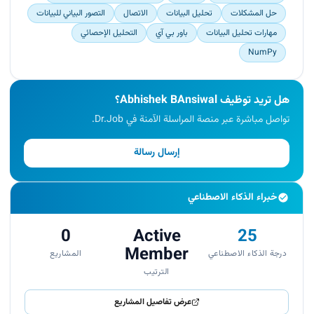
حل المشكلات
تحليل البيانات
الاتصال
التصور البياني للبيانات
مهارات تحليل البيانات
باور بي آي
التحليل الإحصائي
NumPy
هل تريد توظيف Abhishek BAnsiwal؟
تواصل مباشرة عبر منصة المراسلة الآمنة في Dr.Job.
إرسال رسالة
خبراء الذكاء الاصطناعي
0
Active
25
Member
درجة الذكاء الاصطناعي
المشاريع
الترتيب
عرض تفاصيل المشاريع