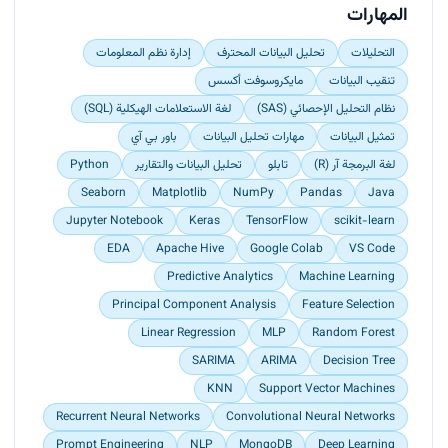
المهارات
التحليلات
تحليل البيانات المحترف
إدارة نظم المعلومات
تنقيب البيانات
مايكروسوفت أكسس
نظام التحليل الإحصائي (SAS)
لغة الاستعلامات الهيكلية (SQL)
تمثيل البيانات
مهارات تحليل البيانات
باور بي آي
لغة البرمجة آر (R)
تابلو
تحليل البيانات والتقارير
Python
Seaborn
Matplotlib
NumPy
Pandas
Java
Jupyter Notebook
Keras
TensorFlow
scikit-learn
EDA
Apache Hive
Google Colab
VS Code
Predictive Analytics
Machine Learning
Principal Component Analysis
Feature Selection
Linear Regression
MLP
Random Forest
SARIMA
ARIMA
Decision Tree
KNN
Support Vector Machines
Recurrent Neural Networks
Convolutional Neural Networks
Prompt Engineering
NLP
MongoDB
Deep Learning