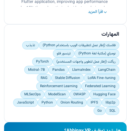
Flutter application, improving app performance
by 15% through optimized widget rendering.<br>
اقرأ المزيد
Collaborated with a 4-member team to deliver
key features ahead of schedule, reducing
development time by 20%.</p>
المهارات
فلاسك (إطار عمل لتطبيقات الويب باستخدام Python)
تذبذب
نومباي (مكتبة لغة Python)
تينسور فلو
ريأكت (إطار عمل لتطوير واجهات المستخدم)
PyTorch
Mistral-7B
Pandas
LlamaIndex
LangChain
RAG
Stable Diffusion
LoRA Fine-tuning
Reinforcement Learning
Federated Learning
MLSecOps
ModelScan
OWASP
Hugging Face
JavaScript
Python
Onion Routing
IPFS
libp2p
Go
SQL
هل تريد توظيف Abhinav VP؟