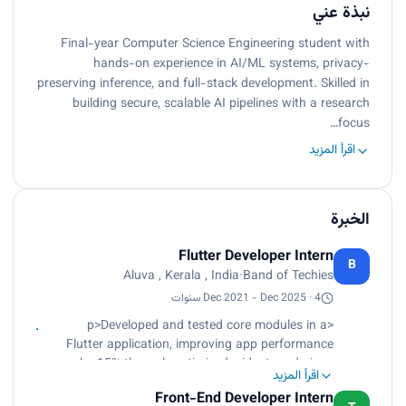
نبذة عني
Final-year Computer Science Engineering student with
hands-on experience in AI/ML systems, privacy-
preserving inference, and full-stack development. Skilled in
building secure, scalable AI pipelines with a research
focus…
اقرأ المزيد
الخبرة
Flutter Developer Intern
B
Aluva , Kerala , India
·
Band of Techies
Dec 2021 - Dec 2025 · 4 سنوات
<p>Developed and tested core modules in a
Flutter application, improving app performance
by 15% through optimized widget rendering.,
اقرأ المزيد
Collaborated with a 4-member team to deliver
Front-End Developer Intern
key features ahead of schedule, reducing