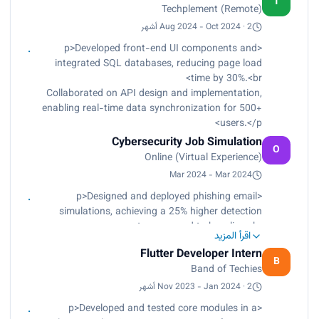
T
Techplement (Remote)
development time by 20%.</p>
Aug 2024 - Oct 2024 · 2 أشهر
<p>Developed front-end UI components and
integrated SQL databases, reducing page load
time by 30%.<br>
Collaborated on API design and implementation,
enabling real-time data synchronization for 500+
users.</p>
Cybersecurity Job Simulation
O
Online (Virtual Experience)
Mar 2024 - Mar 2024
<p>Designed and deployed phishing email
simulations, achieving a 25% higher detection
rate compared to baseline.<br>
اقرأ المزيد
Analyzed security incidents and proposed
Flutter Developer Intern
remediation steps, reducing simulated breach
B
Band of Techies
impact by 40%.</p>
Nov 2023 - Jan 2024 · 2 أشهر
<p>Developed and tested core modules in a