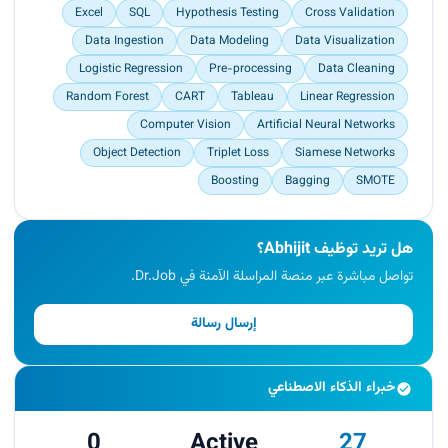
Excel
SQL
Hypothesis Testing
Cross Validation
queries.<br>
Build out data for modeling by pre-processing,
Data Ingestion
Data Modeling
Data Visualization
cleaning, data visualizing and creating models
Logistic Regression
Pre-processing
Data Cleaning
using logistic and linear regression techniques to
Random Forest
CART
Tableau
Linear Regression
know students placement details.<br>
Build out model to know students placement
Computer Vision
Artificial Neural Networks
buckets on clinics using clustering techniques.
Object Detection
Triplet Loss
Siamese Networks
</p>
Boosting
Bagging
SMOTE
هل تريد توظيف Abhijit؟
تواصل مباشرة عبر منصة المراسلة الآمنة في Dr.Job.
إرسال رسالة
خبراء الذكاء الاصطناعي
0
Active
27