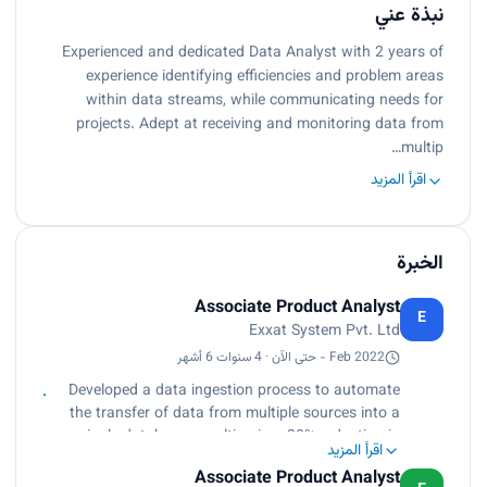
نبذة عني
Experienced and dedicated Data Analyst with 2 years of
experience identifying efficiencies and problem areas
within data streams, while communicating needs for
projects. Adept at receiving and monitoring data from
multip…
اقرأ المزيد
الخبرة
Associate Product Analyst
E
Exxat System Pvt. Ltd
Feb 2022 - حتى الآن · 4 سنوات 6 أشهر
Developed a data ingestion process to automate
the transfer of data from multiple sources into a
single database, resulting in a 30% reduction in
اقرأ المزيد
manual data entry.
Associate Product Analyst
Created data models and documented data flows