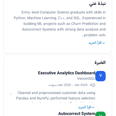
نبذة عني
Entry-level Computer Science graduate with skills in
Python, Machine Learning, C++, and SQL. Experienced in
building ML projects such as Churn Prediction and
Autocorrect Systems with strong data analysis and
problem-solv…
اقرأ المزيد
الخبرة
Executive Analytics Dashboard
V
VenomSQL
Jan 2020 - Jan 2024 · 4 سنوات
Cleaned and preprocessed customer data using
Pandas and NumPy; performed feature selection
and exploratory analysis., Trained Logistic
اقرأ المزيد
Regression model using 75/25 train-test split and
Autocorrect System
K-Fold Cross Validation., Designed and executed