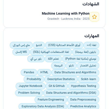
Validation, achieving approximately 86%
الشهادات
accuracy. Also designed an Autocorrect System
using Machine Learning, trained on large text
Machine Learning with Python
datasets with encoding and optimization
Grastech · Lucknow, India · 2025
techniques, achieving 85.67% accuracy. In
addition, implemented a Home Automation
System using C++ to strengthen system-level
المهارات
programming skills and created a web-based
Garbage Collection System using HTML and CSS
لغة C++
أوراق الأنماط المتتالية (CSS)
التنبؤ
ماي إس كيو إل
to improve user interaction and information
بايثون (لغة برمجة)
لغة الاستعلامات الهيكلية (SQL)
MS إكسل
management.</p><p></p>
نومباي (مكتبة لغة Python)
تعلم الآلة
باور بي آي
تحليل الانحدار
تابلو
البرمجة
Pandas
HTML
Data Structures and Algorithms
Probability
Descriptive Statistics
Scikit-learn
Jupyter Notebook
Git & GitHub
Hypothesis Testing
Problem Solving
Data Structures and Algorithms (DSA)
Feature Engineering
Data Preprocessing
Exploratory Data Analysis (EDA)
Predictive Analytics