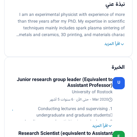
نبذة عني
I am an experimental physicist with experience of more
than three years after my PhD. My expertise in scientific
techniques mainly includes spark plasma sintering of
metals and ceramics, 3D printing, and materials charac…
اقرأ المزيد
الخبرة
Junior research group leader (Equivalent to
U
Assistant Professor)
University of Rostock
Mar 2020 - حتى الآن · 6 سنوات 5 أشهر
1. Conducting lectures and supervising
undergraduate and graduate students
2. Leading research activities in spark plasma
اقرأ المزيد
sintering laboratory, including materials
Research Scientist (equivalent to Assistant
development for renewable energy and bone
F