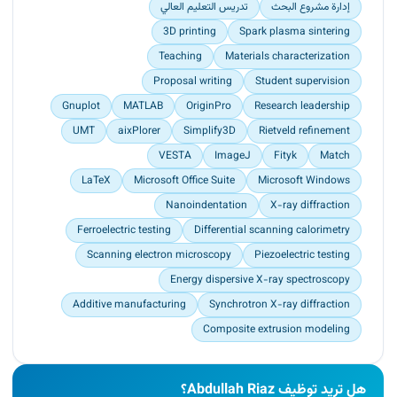
laboratory, Rostock Germany<br>
إدارة مشروع البحث
تدريس التعليم العالي
Gained experience in multiple devices, including
3D printing
Spark plasma sintering
X-ray diffraction, nanoindentation, differential
scanning calorimetry, ferroelectric and
Teaching
Materials characterization
piezoelectric tests, scanning electron microscopy,
Proposal writing
Student supervision
as well as energy dispersive X-ray
Gnuplot
MATLAB
OriginPro
Research leadership
spectroscopy</p>
UMT
aixPlorer
Simplify3D
Rietveld refinement
VESTA
ImageJ
Fityk
Match
LaTeX
Microsoft Office Suite
Microsoft Windows
Nanoindentation
X-ray diffraction
Ferroelectric testing
Differential scanning calorimetry
Scanning electron microscopy
Piezoelectric testing
Energy dispersive X-ray spectroscopy
Additive manufacturing
Synchrotron X-ray diffraction
Composite extrusion modeling
هل تريد توظيف Abdullah Riaz؟