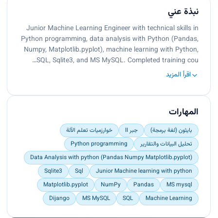
نبذة عني
Junior Machine Learning Engineer with technical skills in
Python programming, data analysis with Python (Pandas,
Numpy, Matplotlib.pyplot), machine learning with Python,
SQL, Sqlite3, and MS MySQL. Completed training cou…
اقرأ المزيد
المهارات
بايثون (لغة برمجة)
جبر II
خوارزميات تعلم الآلة
تحليل البيانات والتقارير
Python programming
Data Analysis with python (Pandas Numpy Matplotlib.pyplot)
Sqlite3
Sql
Junior Machine learning with python
Matplotlib.pyplot
NumPy
Pandas
MS mysql
Dijango
MS MySQL
SQL
Machine Learning