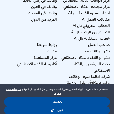
مركز مواهب الذكاء الاصطناعي
وظائف في رأس الخيمة
مركز مجتمع الذكاء الاصطناعي
وظائف في العين
انشاء السيرة الذاتية بال AI
وظائف في الفجيرة
مقابلات العمل AI
المزيد من الدول
الخطاب التعريفي بال AI
التحقق من الراتب بال AI
خطاب الاستقالة بال AI
صاحب العمل
روابط سريعة
نشر الوظائف مجاناً
مدونة
نشر الوظائف بالذكاء الاصطناعي
مركز المساعدة
بحث المرشحين بالذكاء
أكاديمية الذكاء الاصطناعي
الاصطناعي
شركاء انظمة تتبع الوظائف
حاسبة مكافأة نهاية الخدمة
نستخدم ملفات تعريف الارتباط لتحسين تجربة التصفح وتحليل حركة المرور على الموقع.
سياسة ملفات
الكوكيز
تخصيص
د.جوب منطقة حرة ذ.م.م. 2026 © جميع الحقوق محفوظة
.
.
قبول الكل
شروط الاستخدام
سياسة الخصوصية
سياسة ملفات الكوكيز