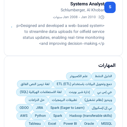
Systems Analyst
data integrity and accuracy.<br>
S
Schlumberger, Al Khobar
Utilized scripting Python for automation and data
manipulation tasks.</p>
Jan 2008 - Jan 2010 · 2 سنوات
<p>Designed and developed a web-based system
to streamline data uploads for oilfield service
status updates, enabling real-time monitoring
and improving decision-making.</p>
المهارات
الدليل النشط
علم الكمبيوتر
دمج وتحويل البيانات باستخدام ETL (ETL)
لغة ترميز النص الفائق
جي إس بي
إدارة شير بوينت
لغة الاستعلامات الهيكلية (SQL)
ويندوز (نظام تشغيل)
تطبيقات البرمجيات
حل النزاعات
بي إل/إسكيوإل
Spark (Eager to Learn)
JIRA
ODOO
AWS
Python
Spark
Hadoop (transferable skills)
Tableau
Excel
Power BI
Oracle
MSSQL