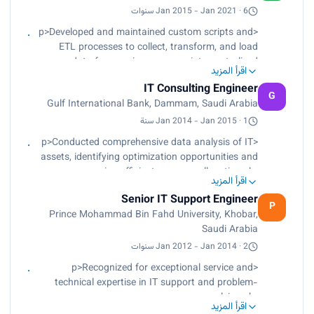
reliability, ensuring smooth data flow and
Jan 2015 - Jan 2021 · 6 سنوات
availability.
<p>Developed and maintained custom scripts and
• Infrastructure Management: Managed and
ETL processes to collect, transform, and load
maintained server infrastructure, ensuring high
data from various sources into centralized
availability and performance for data processing
اقرأ المزيد
repositories.<br>
applications.
IT Consulting Engineer
Monitored and optimized data pipelines for
G
Gulf International Bank, Dammam, Saudi Arabia
performance and reliability, ensuring smooth data
flow and availability.<br>
Jan 2014 - Jan 2015 · 1 سنة
Managed and maintained server infrastructure,
<p>Conducted comprehensive data analysis of IT
ensuring high availability and performance for
assets, identifying optimization opportunities and
data processing applications.</p>
ensuring efficient resource allocation.<br>
اقرأ المزيد
Leveraged data-driven insights to streamline IT
Senior IT Support Engineer
processes and improve operational efficiency.<br>
P
Prince Mohammad Bin Fahd University, Khobar,
Implemented data quality checks and validation
Saudi Arabia
procedures to ensure the accuracy and integrity
of critical business data.</p>
Jan 2012 - Jan 2014 · 2 سنوات
<p>Recognized for exceptional service and
technical expertise in IT support and problem-
solving.<br>
اقرأ المزيد
Maintained and updated databases, ensuring