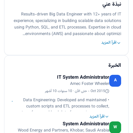
نبذة عني
Results-driven Big Data Engineer with 12+ years of IT
experience, specializing in building scalable data solutions
using Python, SQL, and ETL processes. Expertise in cloud
environments (AWS) and passionate about optimizi…
اقرأ المزيد
الخبرة
IT System Administrator
A
Amec Foster Wheeler
Oct 2015 - حتى الآن · 10 سنوات 10 أشهر
• Data Engineering: Developed and maintained
custom scripts and ETL processes to collect,
transform, and load data from various sources
اقرأ المزيد
into centralized repositories.
System Administrator
• Data Pipeline Optimization: Monitored and
W
Wood Energy and Partners, Khobar, Saudi Arabia
optimized data pipelines for performance and