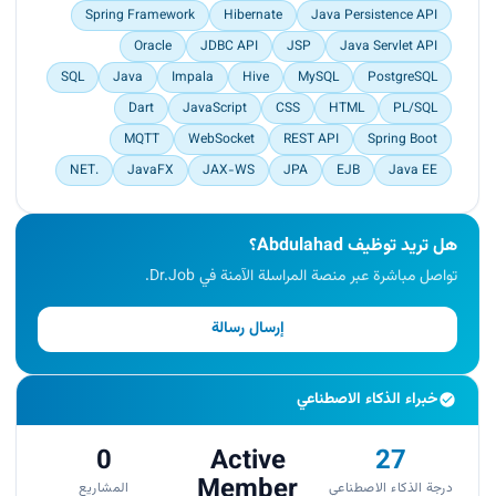
Spring Framework
Hibernate
Java Persistence API
Oracle
JDBC API
JSP
Java Servlet API
SQL
Java
Impala
Hive
MySQL
PostgreSQL
Dart
JavaScript
CSS
HTML
PL/SQL
MQTT
WebSocket
REST API
Spring Boot
.NET
JavaFX
JAX-WS
JPA
EJB
Java EE
هل تريد توظيف Abdulahad؟
تواصل مباشرة عبر منصة المراسلة الآمنة في Dr.Job.
إرسال رسالة
خبراء الذكاء الاصطناعي
0
Active
27
Member
درجة الذكاء الاصطناعي
المشاريع