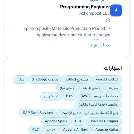
using: Java EE (EJB, JPA, JAX-WS); Java FX (for
Programming Engineer
GUI)<br>
A
Azkompozit LLC
Projects mostly built on Microsoft .Net
platform<br>
In house app. development for internal
<p>Composite Materials Production Plant<br>
customers</p>
Application development that manages
production documentations workflow<br>
اقرأ المزيد
Creating applications that implement data
processing automation of design process<br>
Writing Software for tensile and compression
strength test machine</p>
المهارات
البيانات الضخمة
مستودع البيانات
هادوب (Hadoop)
سكالا
سبارك
أباتشي هايف
أباتشي بيغ
خدمات أمازون ويب (AWS)
كافكا
نوسكيو إل
ردشفت (خدمة قاعدة بيانات)
إس 3 (خدمة تخزين البيانات على الإنترنت)
SAP Data Services
Apache Spark
DBT
Universe Designer
PLC
Linux
Apache Airflow
Apache Kafka