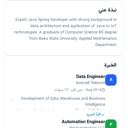
نبذة عني
Expert Java Spring Developer with strong background in
data architecture and application of Java to IoT
technologies. A graduate of Computer Science BS degree
from Baku State University, Applied Mathematics
Department
الخبرة
Data Engineer
A
Azercell Telecom
Aug 2014 - حتى الآن · 12 سنوات
Development of Data Warehouse and Business
Intelligence
Universes for internal customers (Tools: SAP Data
اقرأ المزيد
Services, Sap Universe Designer and Information
Automation Engineer
Design Tool)
P