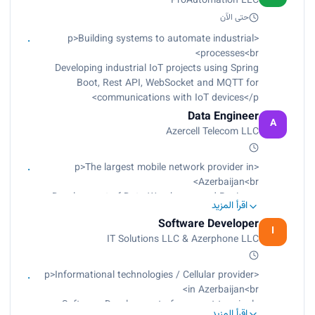
ProAutomation LLC
Data Engineering mainly focused on Big Data
Platform, Data
حتى الآن
Processing, Data Streaming (Tools: Hadoop
<p>Building systems to automate industrial
Cloudera, Apache Kafka, Apache Spark, Apache
processes<br>
Airflow and DBT)
Developing industrial IoT projects using Spring
Boot, Rest API, WebSocket and MQTT for
communications with IoT devices</p>
Data Engineer
A
Azercell Telecom LLC
<p>The largest mobile network provider in
Azerbaijan<br>
Development of Data Warehouse and Business
اقرأ المزيد
Intelligence Universes for internal customers
Software Developer
(Tools: SAP Data Services, Sap Universe Designer
I
IT Solutions LLC & Azerphone LLC
and Information Design Tool)<br>
Data Engineering mainly focused on Big Data
Platform, Data Processing, Data Streaming
<p>Informational technologies / Cellular provider
(Tools: Hadoop Cloudera, Apache Kafka, Apache
in Azerbaijan<br>
Spark, Apache Airflow and DBT)</p>
Software Development of payment terminals
اقرأ المزيد