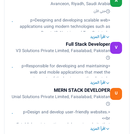
A
Avanceon, Riyadh, Saudi Arabia
infrastructure issues,
including DNS management, routing, and firewall
حتى الآن
configuration.
<p>Designing and developing scalable web
applications using modern technologies such as
React JS, Next.js, and TypeScript.<br>
اقرأ المزيد
Monitor and troubleshoot network infrastructure
Full Stack Developer
issues, including DNS management, routing, and
V
V3 Solutions Private Limited, Faisalabad, Pakistan
firewall configuration.</p>
<p>Responsible for developing and maintaining
web and mobile applications that meet the
requirements of the business or the client.<br>
اقرأ المزيد
Have experience with back-end web development
MERN STACK DEVELOPER
technologies, such as Node.js.<br>
U
Unial Solutions Private Limited, Faisalabad, Pakistan
Able to design and develop RESTful APIs and
database schema.</p>
<p>Design and develop user-friendly websites.
<br>
Establish an interactive and dynamic website that
اقرأ المزيد
guarantees high traffic, page views and