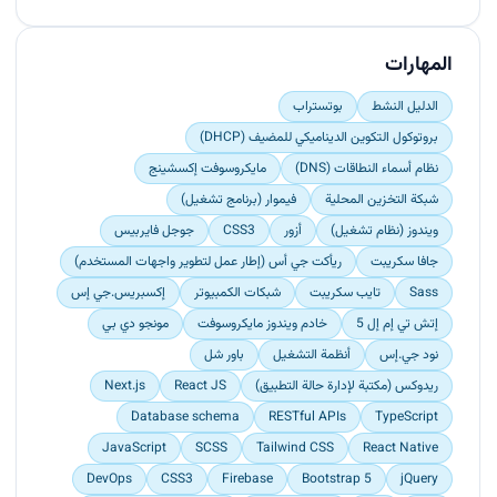
maximum user experience.<br>
Responsible for Integrating data from various
back-end services and databases.</p>
المهارات
الدليل النشط
بوتستراب
بروتوكول التكوين الديناميكي للمضيف (DHCP)
نظام أسماء النطاقات (DNS)
مايكروسوفت إكسشينج
شبكة التخزين المحلية
فيموار (برنامج تشغيل)
ويندوز (نظام تشغيل)
أزور
CSS3
جوجل فايربيس
جافا سكريبت
ريأكت جي أس (إطار عمل لتطوير واجهات المستخدم)
Sass
تايب سكريبت
شبكات الكمبيوتر
إكسبريس.جي إس
إتش تي إم إل 5
خادم ويندوز مايكروسوفت
مونجو دي بي
نود جي.إس
أنظمة التشغيل
باور شل
ريدوكس (مكتبة لإدارة حالة التطبيق)
React JS
Next.js
Database schema
RESTful APIs
TypeScript
JavaScript
SCSS
Tailwind CSS
React Native
DevOps
CSS3
Firebase
Bootstrap 5
jQuery