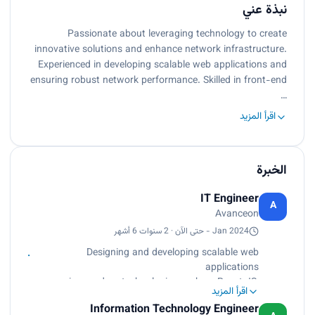
نبذة عني
Passionate about leveraging technology to create
innovative solutions and enhance network infrastructure.
Experienced in developing scalable web applications and
ensuring robust network performance. Skilled in front-end
…
اقرأ المزيد
الخبرة
IT Engineer
A
Avanceon
Jan 2024 - حتى الآن · 2 سنوات 6 أشهر
Designing and developing scalable web
applications
using modern technologies such as React JS,
اقرأ المزيد
Next.js, and
Information Technology Engineer
TypeScript. Monitor and troubleshoot network