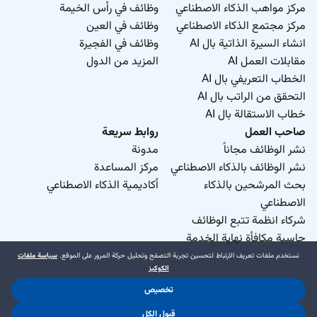
مركز مواهب الذكاء الاصطناعي
وظائف في رأس الخيمة
مركز مجتمع الذكاء الاصطناعي
وظائف في العين
انشاء السيرة الذاتية بال AI
وظائف في الفجيرة
مقابلات العمل AI
المزيد من الدول
الخطاب التعريفي بال AI
التحقق من الراتب بال AI
خطاب الاستقالة بال AI
صاحب العمل
روابط سريعة
نشر الوظائف مجاناً
مدونة
نشر الوظائف بالذكاء الاصطناعي
مركز المساعدة
بحث المرشحين بالذكاء
أكاديمية الذكاء الاصطناعي
الاصطناعي
شركاء انظمة تتبع الوظائف
حاسبة مكافأة نهاية الخدمة
نستخدم ملفات تعريف الارتباط لتحسين تجربة التصفح وتحليل حركة المرور على الموقع.
سياسة ملفات
الكوكيز
تخصيص
د.جوب منطقة حرة ذ.م.م. 2026 © جميع الحقوق محفوظة
قبول الكل
.
.
شروط الاستخدام
سياسة الخصوصية
سياسة ملفات الكوكيز