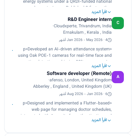
energy systems under a QRDI-funded national
research grant.</p><p> Published 3 first-author
اقرأ المزيد
papers, 1 co-authored paper, and 1 technical
R&D Engineer intern
book chapter across Q1/Q2 journals and peer-
C
·
Cloudxperte, Trivandrum, India
reviewed conference venues.</p><p> Developed
Ernakulam , Kerala , India
and evaluated AI and data-driven solutions using
machine learning, reinforcement learning, large
Jan 2026 - May 2026 · 4 أشهر
language models, statistical analysis, data
<p>Developed an AI-driven attendance system
preprocessing, visualization, and domain-specific
using Oak POE-1 cameras for real-time face and
dataset curation.</p><p> Built Python pipelines
emotion detection, achieving 90% accuracy.</p>
for model training, simulation, benchmarking,
اقرأ المزيد
<p> Optimised model performance with DepthAI.
data analysis, and automated experiment
Software developer (Remote)
</p><p> Enabled RTSP live streaming for camera
A
reporting.</p>
·
afenso, London, United Kingdom
flexibility, incorporating presence detection and
Abberley , England , United Kingdom (UK)
real-time location monitoring.</p>
Aug 2026 - Jan 2026 · 6 أشهر
<p>Designed and implemented a Flutter-based
web page for managing doctor schedules,
integrated with Appwrite for authentication and
اقرأ المزيد
real-time updates.</p><p> Developed role-based
access control and dynamic working hours
management with a responsive user interface.