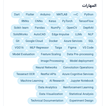
</p><p> Integrated Appwrite databases to fetch
المهارات
and update schedule data efficiently, ensuring
reliability and performance.</p><p> Implemented
Dart
Flutter
Arduino
MATLAB
C++
Python
real-time updates for schedule changes using
RNNs
CNNs
Keras
PyTorch
TensorFlow
Appwrite Realtime subscriptions.</p>
Scikit-learn
Pandas
NumPy
OpenCV
DepthAI
SolidWorks
AutoCAD
Edge Impulse
LLMs
NLP
Git
Google Cloud
Docker
Azure Services
SQL
VGG16
MLP Regressor
Taiga
Figma
VS Code
Model Evaluation
Feature Scaling
Data Pre-processing
Image Processing
Model deployment
Neural Networks
Convolution Operations
Tesseract OCR
Restful APIs
Azure Cognitive Services
Machine Learning
AI Research
Jupyter Notebook
Data Analytics
Reinforcement Learning
Data Visualization
Statistical Analysis
Technical Documentation
Experiment Design