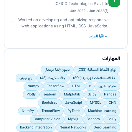
I
ICEICO Technologies Pvt. Ltd.
deliver project modules efficiently and gain
hands-on full-stack development experience.</p>
Jan 2022 - Jan 2022
Worked on developing and optimizing responsive
web applications using HTML, CSS, JavaScript,
and Bootstrap. Assisted in backend integration
اقرأ المزيد
and debugging while collaborating with the
development team to deliver project modules
efficiently and gain hands-on full-stack
development experience.
المهارات
أوراق الأنماط المتتالية (CSS)
بايثون (لغة برمجة)
لغة الاستعلامات الهيكلية (SQL)
جافا سكريبت (JS)
باي تورش
سايكيت ليرن
c
HTML
Tensorflow
Numpy
Plotly
seaborn
Matplotlib
Scipy
Pandas
Bootstrap
JavaScript
MYSQL
CNN
NumPy
TensorFlow
PyTorch
Machine Learning
Computer Vision
MySQL
Seaborn
SciPy
Backend Integration
Neural Networks
Deep Learning