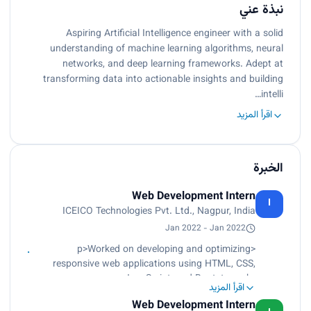
نبذة عني
Aspiring Artificial Intelligence engineer with a solid
understanding of machine learning algorithms, neural
networks, and deep learning frameworks. Adept at
transforming data into actionable insights and building
intelli…
اقرأ المزيد
الخبرة
Web Development Intern
I
ICEICO Technologies Pvt. Ltd., Nagpur, India
Jan 2022 - Jan 2022
<p>Worked on developing and optimizing
responsive web applications using HTML, CSS,
JavaScript, and Bootstrap.<br>
اقرأ المزيد
Assisted in backend integration and debugging
Web Development Intern
while collaborating with the development team to