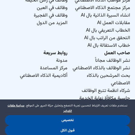
مركز مواهب الذكاء الاصطناعي
وظائف في رأس الخيمة
مركز مجتمع الذكاء الاصطناعي
وظائف في العين
انشاء السيرة الذاتية بال AI
وظائف في الفجيرة
مقابلات العمل AI
المزيد من الدول
الخطاب التعريفي بال AI
التحقق من الراتب بال AI
خطاب الاستقالة بال AI
صاحب العمل
روابط سريعة
نشر الوظائف مجاناً
مدونة
نشر الوظائف بالذكاء الاصطناعي
مركز المساعدة
بحث المرشحين بالذكاء
أكاديمية الذكاء الاصطناعي
الاصطناعي
شركاء انظمة تتبع الوظائف
حاسبة مكافأة نهاية الخدمة
نستخدم ملفات تعريف الارتباط لتحسين تجربة التصفح وتحليل حركة المرور على الموقع.
سياسة ملفات
الكوكيز
تخصيص
د.جوب منطقة حرة ذ.م.م. 2026 © جميع الحقوق محفوظة
.
.
قبول الكل
شروط الاستخدام
سياسة الخصوصية
سياسة ملفات الكوكيز