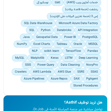
various levels of granularity.<br>
خدمات أمازون ويب (AWS)
كافكا
نوسكيو إل
Provided a complete picture of how the business
ردشفت (خدمة قاعدة بيانات)
is doing so stakeholders could understand what
إس 3 (خدمة تخزين البيانات على الإنترنت)
is working and what needs to be improved.<br>
Contributed to the automation of the ETL pipeline
SQL Data Warehouse
Microsoft Azure Data Factory
using AWS Glue.<br>
SQL
Python
Databricks
API Integration
Identified AWS Glue as the replacement after
Java
Geospatial Data
Power BI
PostgreSQL
AWS discontinued their data pipeline service.<br>
Efficiently migrated and automated the client's
NumPy
Excel Charts
Tableau
Oracle
MSSQL
ETL processes.<br>
NLP
scikit-learn
TensorFlow
Pandas
Ensured uninterrupted ETL operations for the
MySQL
Matplotlib
Keras
LSTM
Deep Learning
client, maintaining their workflow continuity.</p>
SSIS
Power Query
Data Cleaning
NovyPro
Crawlers
AWS Lambda
AWS Glue
SSRS
SSAS
Azure Pipelines
Azure Repos
DAX
PgAgent
Stored Procedures
هل تريد توظيف Aathif؟
تواصل مباشرة عبر منصة المراسلة الآمنة في Dr.Job.