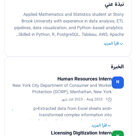
نبذة عني
Applied Mathematics and Statistics student at Stony
Brook University with experience in data analysis, ETL
pipelines, data visualization, and Python-based analytics.
Skilled in Python, R, PostgreSQL, Tableau, AWS, Apache…
اقرأ المزيد
الخبرة
Human Resources Intern
N
New York City Department of Consumer and Worker
Protection (DCWP), Manhattan, New York
Jul 2023 - Aug 2023 · 1 شهر
<p>Extracted data from Excel sheets and
transformed complex information into
visualizations that conveyed crucial insights
اقرأ المزيد
about the recruitment process to the Human
Licensing Digitization Intern
Capital team using Python’s pandas and