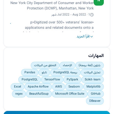
N
New York City Department of Consumer and Worker
matplotlib.<br>
Protection (DCWP), Manhattan, New York
Oversaw the recruitment process of new hires by
creating 100+ job postings for vacancies across
Jul 2022 - Aug 2022 · 1 شهر
DCWP’s 10 divisions through New York City’s
<p>Digitized over 500+ veterans’ license
PAMS and NYCAPS.<br>
applications and related documents onto a
Supervised over 20 interns by streamlining their
database to ease renewal process of general
onboarding process and informing them of
اقرأ المزيد
vendor licenses for applicants.<br>
relevant events for career development.</p>
Verified the accuracy of applicants’ sensitive
information in the database and corrected
mistakes and missing data.</p>
المهارات
بايثون (لغة برمجة)
الإحصاء
التحقق من البيانات
تمثيل البيانات
برمجة PostgreSQL
تابلو
Pandas
PostgreSQL
TensorFlow
PySpark
Scikit-learn
Excel
Apache Airflow
AWS
Seaborn
Matplotlib
regex
BeautifulSoup
Microsoft Office Suite
GitHub
DBeaver