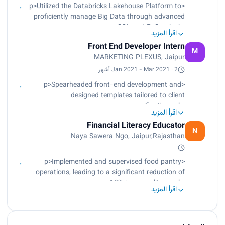
Optimized complex SQL queries, reducing
<p>Utilized the Databricks Lakehouse Platform to
execution time and boosting system efficiency
proficiently manage Big Data through advanced
through advanced
SQL and PySpark.<br>
techniques.
اقرأ المزيد
Executed Extract, Transform, Load (ETL)
Engaged in regular code reviews, cultivating a
Front End Developer Intern
processes in Databricks, optimizing efficiency and
M
culture of continuous learning and knowledge
MARKETING PLEXUS, Jaipur
achieving a 20% reduction in processing errors.
sharing.
<br>
Jan 2021 - Mar 2021 · 2 أشهر
Optimized complex SQL queries, reducing
<p>Spearheaded front-end development and
execution time and boosting system efficiency
designed templates tailored to client
through advanced techniques.<br>
specifications.<br>
Engaged in regular code reviews, cultivating a
اقرأ المزيد
Leveraged cutting-edge design techniques to
culture of continuous learning and knowledge
Financial Literacy Educator
enhance user experience.<br>
N
sharing.</p>
Naya Sawera Ngo, Jaipur,Rajasthan
Developed and customized front-end templates
according to client requirements, ensuring
seamless integration with their branding and
<p>Implemented and supervised food pantry
objectives.</p>
operations, leading to a significant reduction of
10% in expenditures.<br>
اقرأ المزيد
Successfully led strategic fundraising initiatives
for the shelter home, ensuring essential financial
support.<br>