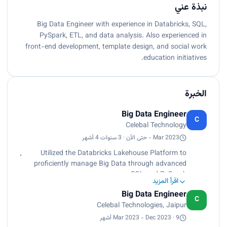
نبذة عني
Big Data Engineer with experience in Databricks, SQL,
PySpark, ETL, and data analysis. Also experienced in
front-end development, template design, and social work
education initiatives.
الخبرة
Big Data Engineer
C
Celebal Technology
Mar 2023 - حتى الآن · 3 سنوات 4 أشهر
Utilized the Databricks Lakehouse Platform to
proficiently manage Big Data through advanced
SQL and PySpark.
اقرأ المزيد
Executed Extract, Transform, Load (ETL)
Big Data Engineer
processes in Databricks, optimizing efficiency and
C
Celebal Technologies, Jaipur
achieving a 20%
reduction in processing errors .
Mar 2023 - Dec 2023 · 9 أشهر