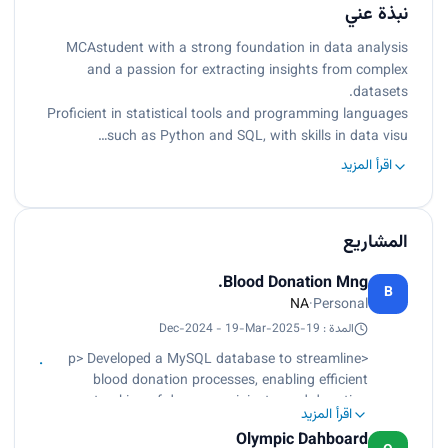
نبذة عني
MCAstudent with a strong foundation in data analysis
and a passion for extracting insights from complex
datasets.
Proficient in statistical tools and programming languages
such as Python and SQL, with skills in data visu…
اقرأ المزيد
المشاريع
Blood Donation Mng.
B
NA
·
Personal
المدة : 19-Dec-2024 - 19-Mar-2025
<p> Developed a MySQL database to streamline
blood donation processes, enabling efficient
tracking of donors, recipients, and donation
اقرأ المزيد
events. This project features user-friendly
Olympic Dahboard
interfaces for managing donor information and