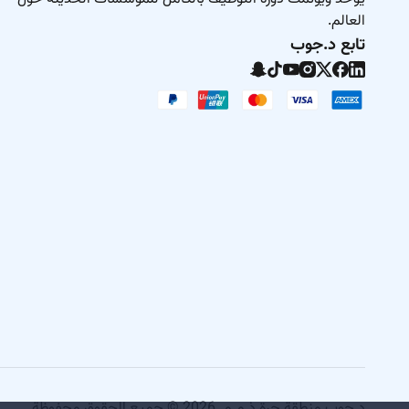
العالم.
تابع د.جوب
د.جوب منطقة حرة ذ.م.م. 2026 © جميع الحقوق محفوظة