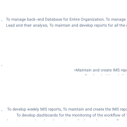
To manage back-end Database for Entire Organization, To manage 
Lead and their analysis, To maintain and develop reports for all th
Maintain and create IMS repo
Develop dashboards for
Develop sales reports for the depart
Gather 
To develop weekly MIS reports, To maintain and create the IMS repo
To develop dashboards for the monitoring of the workflow of 
departments and analyze the patterns of sales and purchase, To gat