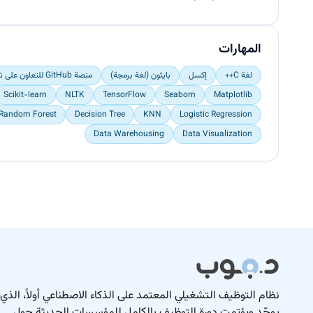
المهارات
لغة C++
إكسل
بايثون (لغة برمجة)
منصة GitHub للتعاون على تطوير البرمجيات
Scikit-learn
NLTK
TensorFlow
Seaborn
Matplotlib
Random Forest
Decision Tree
KNN
Logistic Regression
Data Warehousing
Data Visualization
نظام التوظيف التشغيلي المعتمد على الذكاء الاصطناعي أولاً، الذي
يوحّد ويؤتمت دورة التوظيف بالكامل للمؤسسات الحديثة حول