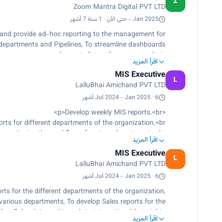
Z
Zoom Mantra Digital PVT LTD
Jan 2025 - حتى الآن · 1 سنة 7 أشهر
and provide ad-hoc reporting to the management for
e departments and Pipelines, To streamline dashboards
and reports for performance analysis
اقرأ المزيد
MIS Executive
L
LalluBhai Amichand PVT LTD
Jul 2024 - Jan 2025 · 6 أشهر
<p>Develop weekly MIS reports.<br>
rts for different departments of the organization.<br>
 monitoring the workflow of various departments.<br>
اقرأ المزيد
ments and analyze patterns of sales and purchase.<br>
MIS Executive
sales data and turn data into actionable insights.</p>
L
LalluBhai Amichand PVT LTD
Jul 2024 - Jan 2025 · 6 أشهر
rts for the different departments of the organization,
various departments, To develop Sales reports for the
her Sales data and turn data into actionable insights
اقرأ المزيد