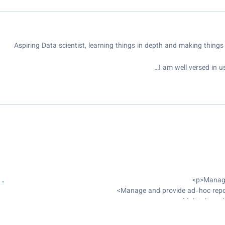
Aspiring Data scientist, learning things in depth and making thing
I am well versed in 
Manage and provide ad-hoc repor
Maintain and 
Streamline 