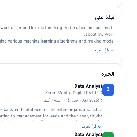
نبذة عني
s work at ground level is the thing that makes me passionate
about my work.
using various machine learning algorithms and making model…
اقرأ المزيد
الخبرة
Data Analyst
Z
Zoom Mantra Digital PVT LTD
Jan 2025 - حتى الآن · 1 سنة 7 أشهر
<p>Manage back-end database for the entire organization.<br>
ting to management for leads and their analysis.<br>
develop reports for all departments and pipelines.<br>
اقرأ المزيد
dashboards and reports for performance analysis.</p>
Data Analyst