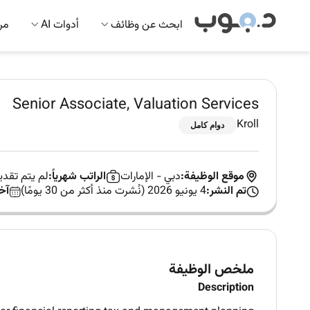
ابحث عن وظائف
أدوات AI
مرك
Senior Associate, Valuation Services
Kroll
دوام كامل
موقع الوظيفة:
دبي
-
الإمارات
الراتب شهرياً:
لم يتم تقد
تم النشر:
4 يونيو 2026 (نُشرت منذ أكثر من 30 يومًا)
آخ
ملخص الوظيفة
Description