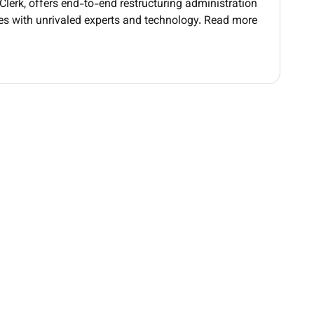
 Clerk, offers end-to-end restructuring administration
es with unrivaled experts and technology. Read more.
The Ideal Candidate:
nomics or engineering. Holding an MBA will be
valuable.
els and other financial models including: DCF
ny stock option and intangible asset models.
itize tasks in a collaborative team environment.
il-oriented thinker with quick evaluation skills.
ommunication skills that help represent diverse
communities
ls:
Fluency in English. Arabic will be beneficial.
About Kroll
tionsKroll. With a nearly century-long legacy we blend
 and redefine industry complexities. As a part of One
empowering environment propelling your career to new