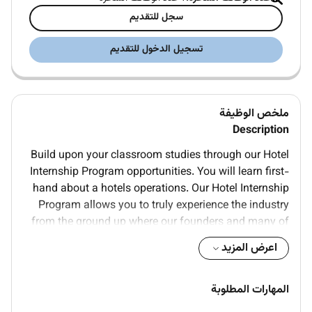
سجل للتقديم
تسجيل الدخول للتقديم
ملخص الوظيفة
Description
Build upon your classroom studies through our Hotel
Internship Program opportunities. You will learn first-
hand about a hotels operations. Our Hotel Internship
Program allows you to truly experience the industry
from the ground up where our founders and many of
our leaders began. You will get immersed in Marriotts
اعرض المزيد
culture and business and find your true calling in the
travel industry. Our internships are typically available
in many different areas of the hotel. By gaining
المهارات المطلوبة
hands-on experience in the exciting world of hotel