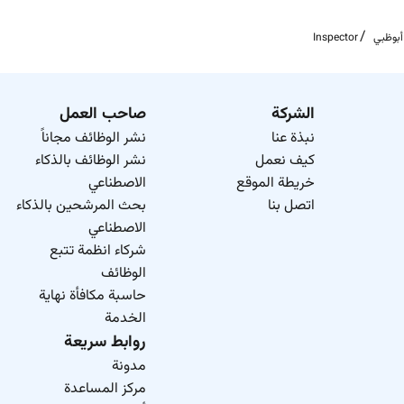
As an Equal Opportunity Employer we believe in your po
بوظبي
Inspector
information 
الشركة
صاحب العمل
نبذة عنا
نشر الوظائف مجاناً
كيف نعمل
نشر الوظائف بالذكاء
خريطة الموقع
الاصطناعي
اتصل بنا
بحث المرشحين بالذكاء
الاصطناعي
شركاء انظمة تتبع
الوظائف
حاسبة مكافأة نهاية
الخدمة
روابط سريعة
مدونة
مركز المساعدة