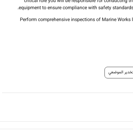
critical role you will be responsible for conducting 
equipment to ensure compliance with safety standards 
Perform comprehensive inspections of Marine Works 
Conduct detailed examinations of hull structures propuls
Analyze inspection findings and prepare accurate 
Collaborate with ship owners operators and regulatory agenc
تخدير الموضعي
Stay updated on the latest maritime regulation
Utilize advanced inspection tools and software to enha
Participate in safety meetings and
Travel to various project sites within th
Maintain a high level of professional conduct and adhere t
Contribute to the continuous impro