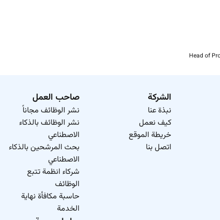
Bachelor s degree in Business Insurance or Actuarial Science
Head of Pro
7 10 years of experience in the insurance industry idea
Strong understanding of insurance product design pricing and
الشركة
صاحب العمل
Experience in building gross rates from first principles 
نبذة عنا
نشر الوظائف مجاناً
كيف نعمل
نشر الوظائف بالذكاء
Proven success in delivering market-relevant propositions a
خريطة الموقع
الاصطناعي
اتصل بنا
بحث المرشحين بالذكاء
Solid understanding of insurance operations with a foc
الاصطناعي
شركاء انظمة تتبع
الوظائف
حاسبة مكافأة نهاية
الخدمة