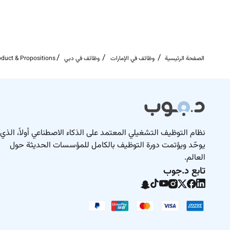
Requirements
; professional qualifications (e.g. ACII) are an
advantage
الصفحة الرئيسية
وظائف في الإمارات
وظائف في دبي
duct & Propositions
lly with a background in product development
underwriting or propositions management
 delivery mechanisms particularly in the travel
pet home and lifestyle/consumer segments
and collaborating with reinsurers on pricing and
structuring
نظام التوظيف التشغيلي المعتمد على الذكاء الاصطناعي أولاً، الذي
cross the Middle East especially in the UAE and
يوحّد ويؤتمت دورة التوظيف بالكامل للمؤسسات الحديثة حول
GCC markets
العالم.
us on enhancing customer experience improving
تابع د.جوب
processes and integrating systems
Benefits