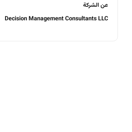
ll maintain relationships with insurers and reinsurers.
عن الشركة
Product & Proposition Management:
Decision Management Consultants LLC
 with operational strategy business objectives
and budget
ough structured research and internal feedback
ions from ideation and pricing to operational
delivery
hey remain relevant competitive and compliant
e partners affinity groups or other distribution
channels
Portfolio Management:
g claims analysis and portfolio-level insights
ment corrective actions to improve performance
Partner & Market Engagement: