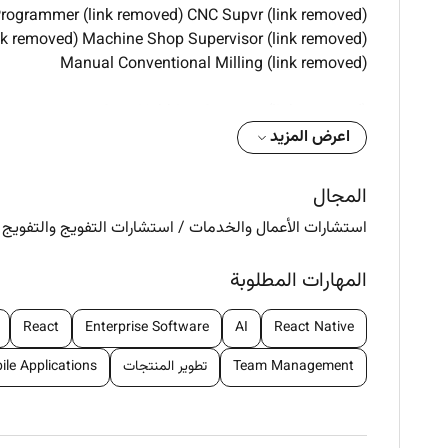
(link removed) EDM - Wire Cut / Sparking (link removed) Cam Programmer (link removed) CNC Supvr.
(link removed) Hydraulic Cylinder Fitters (link removed) Machine Shop Supervisor
(link removed) Manual Conventional Milling
(link removed) Gear Hobbing Operator
(link removed) Manual Heavy Duty Lathe Optr. (link removed) VMC (Small/ Medium)
اعرض المزيد
(link removed) Millwright / Rotary Equipment Fitters / ITI Fitter
(link removed) CNC Horizontal Boring Machine Operator (Small/ Big/ Manual)
المجال
استشارات الأعمال والخدمات
/
استشارات التفويج والتفويج
المهارات المطلوبة
React
Enterprise Software
AI
React Native
Team Management
تطوير المنتجات
ile Applications