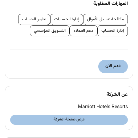
المهارات المطلوبة
banquet floor to drive client satisfaction and maintain
quality standards.
مكافحة غسيل الأموال
إدارة الحسابات
تطوير الحساب
CANDIDATE PROFILE
إدارة الحساب
دعم العملاء
التسويق المؤسسي
Education and Experience
High school diploma or GED; 2 years experience in the
event management food and beverage sales and
marketing or related professional area.
قدم الآن
OR
2-year degree from an accredited university in Hotel
and Restaurant Management Hospitality Business
عن الشركة
Administration or related major; 1 year experience in
the event management food and beverage sales and
Marriott Hotels Resorts
marketing or related professional area.
عرض صفحة الشركة
CORE WORK ACTIVITIES
Assisting in Managing Meetings and Special Events