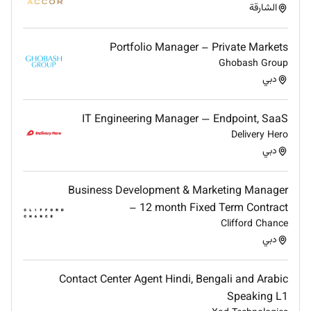
الشارقة
equal opportunity employer welcoming all and
providing access to opportunity. We actively foster an
environment where the unique backgrounds of our
Portfolio Manager – Private Markets
associates are valued and greatest strength lies in the
Ghobash Group
rich blend of culture talent and experiences of our
دبي
associates. We are committed to non-discrimination
on any protected basis including disability veteran
IT Engineering Manager — Endpoint, SaaS
status or other basis protected by applicable law.
Delivery Hero
دبي
Business Development & Marketing Manager
Required Experience:
– 12 month Fixed Term Contract
Clifford Chance
Manager
دبي
Contact Center Agent Hindi, Bengali and Arabic
Speaking L1