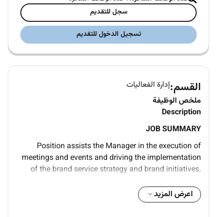
سجل للتقديم
تسجيل الدخول للتقديم
القسم:
إدارة الفعاليات
ملخص الوظيفة
Description
JOB SUMMARY
Position assists the Manager in the execution of
meetings and events and driving the implementation
of the brand service strategy and brand initiatives.
Works to meet customer needs at meetings and
events and assists in growing event revenues.
اعرض المزيد
Handles issues and conflicts that may arise duing
meetings or events. Conducts daily walk-through of