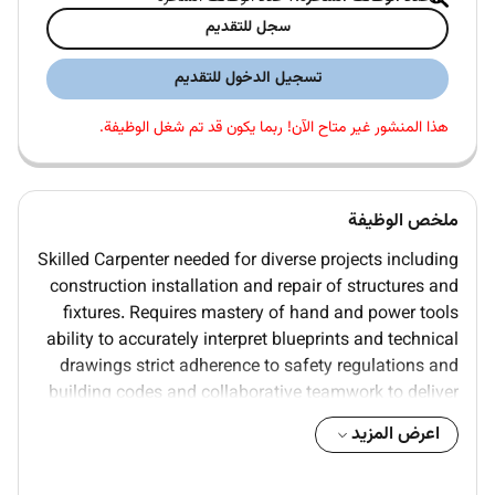
سجل للتقديم
تسجيل الدخول للتقديم
هذا المنشور غير متاح الآن! ربما يكون قد تم شغل الوظيفة.
ملخص الوظيفة
Skilled Carpenter needed for diverse projects including
construction installation and repair of structures and
fixtures. Requires mastery of hand and power tools
ability to accurately interpret blueprints and technical
drawings strict adherence to safety regulations and
building codes and collaborative teamwork to deliver
high-quality workmanship that meets or exceeds
اعرض المزيد
client expectations. Must be able to work
independently and as part of a team and have a