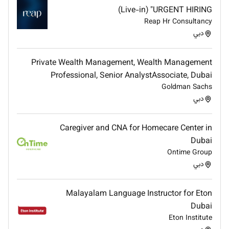
Excellent communication and leadership skills
(Live-in) "URGENT HIRING
Customer service-oriented mindset
Reap Hr Consultancy
Ability to handle high-pressure situations and
دبي
multitask
Strong attention to detail
Fluency in English and additional languages is a
Private Wealth Management, Wealth Management
plus
Professional, Senior AnalystAssociate, Dubai
Goldman Sachs
دبي
Benefits
Caregiver and CNA for Homecare Center in
AED 3000 toFood allowance 250 to 450 (Service
charge Avg) 1200 Credit card tips cash tips free
Dubai
Accommodation Transport uniforms Health insurance
Ontime Group
دبي
air ticket ( once every two years) Paid leave as per UAE
laws
Malayalam Language Instructor for Eton
Dubai
Eton Institute