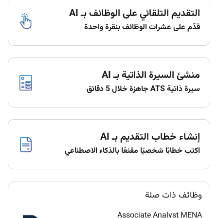
quantitative and qualitative analysis on various
التقديم التلقائي على الوظائف بـ AI
projects
identifying and resolving key issues in complex
قدّم على عشرات الوظائف بنقرة واحدة
client projects as well as developing frameworks
for project solving
communicating main findings to both internal
and external clients through written graphical
منشئ السيرة الذاتية بـ AI
and live presentations
سيرة ذاتية ATS جاهزة خلال 5 دقائق
developing strong working relationships with
team members and developing a depth of
knowledge in defined areas of work
developing a deep sector knowledge and
إنشاء خطاب التقديم بـ AI
building your profile as an industry expert.
اكتب خطابًا شخصيًا مقنعًا بالذكاء الاصطناعي
Qualifications :
We recognise and celebrate the fact that not
وظائف ذات صلة
everybody is the same and we value the diversity of
backgrounds and skillsets you will add to our team.
Associate Analyst MENA