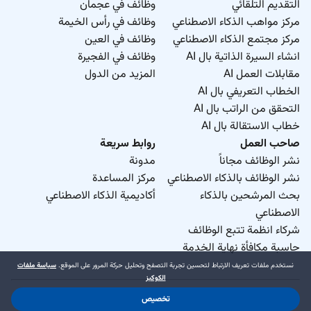
التقديم التلقائي
وظائف في عجمان
مركز مواهب الذكاء الاصطناعي
وظائف في رأس الخيمة
مركز مجتمع الذكاء الاصطناعي
وظائف في العين
انشاء السيرة الذاتية بال AI
وظائف في الفجيرة
مقابلات العمل AI
المزيد من الدول
الخطاب التعريفي بال AI
التحقق من الراتب بال AI
خطاب الاستقالة بال AI
صاحب العمل
روابط سريعة
نشر الوظائف مجاناً
مدونة
نشر الوظائف بالذكاء الاصطناعي
مركز المساعدة
بحث المرشحين بالذكاء
أكاديمية الذكاء الاصطناعي
الاصطناعي
شركاء انظمة تتبع الوظائف
حاسبة مكافأة نهاية الخدمة
نستخدم ملفات تعريف الارتباط لتحسين تجربة التصفح وتحليل حركة المرور على الموقع.
سياسة ملفات
الكوكيز
تخصيص
د.جوب منطقة حرة ذ.م.م. 2026 © جميع الحقوق محفوظة