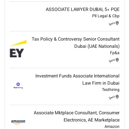
Partnership
We are one team and we inspire motivate
and coach each other.
ASSOCIATE LAWYER DUBAI, 5+ PQE
Pll Legal & Cbp
Innovation
We are problemsolvers and we do not
دبي
share away from a challenge.
Integrity
We treat people with dignity and respect.
Tax Policy & Controversy Senior Consultant
Empowerment
We motivate inspire and train our
Dubai (UAE Nationals)
people to be the best they can be.
Fp&a
دبي
Investment Funds Associate International
Remote Work :
Law Firm in Dubai
Testhiring
No
دبي
Employment Type :
Associate Mktplace Consultant, Consumer
Fulltime
Electronics, AE Marketplace
Amazon