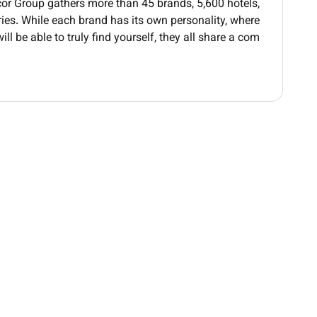
Accor Group gathers more than 45 brands, 5,600 hotels,
phone systems and basic computer applications.
ries. While each brand has its own personality, where
abic & English; additional languages are a plus.
ill be able to truly find yourself, they all share a com
Additional Information :
Our commitment to Diversity & Inclusion:
ion is to attract recruit and promote diverse talent.
Remote Work :
No
Employment Type :
Full-time