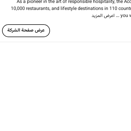
As a pioneer in the art of responsible hospitality, the 
Proficient in using tele
10,000 restaurants, and lifestyle destinations in 110 count
Fluency in Ar
you w
... اعرض المزيد
عرض صفحة الشركة
We are an inclusive company and our ambit