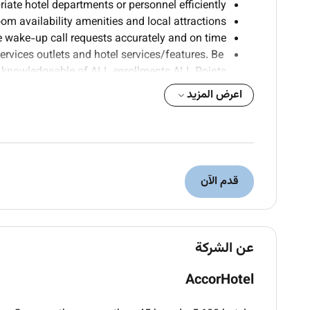
riate hotel departments or personnel efficiently.
om availability amenities and local attractions.
 wake-up call requests accurately and on time.
rvices outlets and hotel services/features. Be
knowledgeable of ALL enrollments ALL Points
urity calls in accordance with hotel protocols.
اعرض المزيد
ake guest messages and ensure timely delivery.
ints over the phone escalating when necessary.
switchboard and other communication systems.
date the internal telephone directory as needed.
onfidentiality and privacy of guest information.
قدم الآن
Qualifications :
High school diploma or equivalent.
عن الشركة
ospitality or customer service role is preferred.
llent phone etiquette and communication skills.
AccorHotel
od knowledge of hotel operations and services.
ty to multitask and remain calm under pressure.