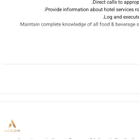
Direct calls to approp
Provide information about hotel services ro
Log and execute
Maintain complete knowledge of all food & beverage se
Handle emergency and sec
T
Assist with guest requests or compla
Monitor and operate hotels 
Up
Maintain c
Previous experience in a similar h
Exce
Go
Abili