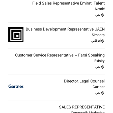
Field Sales Representative Emirati Talent
Real Estate & RERA
Nestlé
Advise on UAE real estate laws regulations and
دبي
compliance requirements.
Knowledge of RERA regulations is preferred.
Business Development Representative UAEN
Qualifications
Simcorp
أبوظبي
Qualified Lawyer.
Experience
Customer Service Representative – Farsi Speaking
58 years PQE.
Exinity
Minimum 3 years PQE gained at a reputable
دبي
international law firm within the UAE.
Strong experience in:
Director, Legal Counsel
Corporate Law
Gartner
Commercial Law
دبي
Real Estate Law
Regulatory Compliance
Required Skills
SALES REPRESENTATIVE