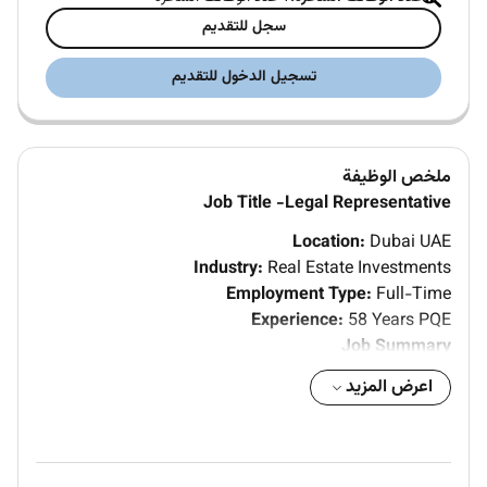
سجل للتقديم
تسجيل الدخول للتقديم
ملخص الوظيفة
Job Title -Legal Representative
Location:
Dubai UAE
Industry:
Real Estate Investments
Employment Type:
Full-Time
Experience:
58 Years PQE
Job Summary
The Legal Representative will support the company in
اعرض المزيد
all legal corporate and regulatory matters including
drafting and reviewing legal documents advising
management on compliance requirements and