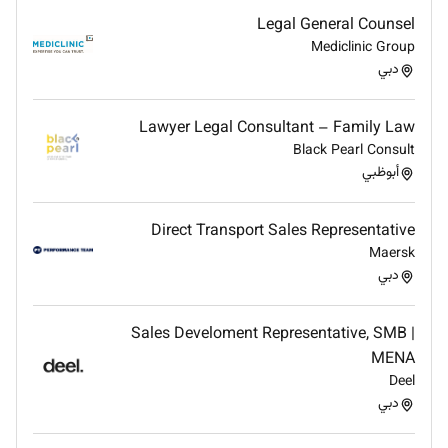
Board Resolutions
Legal General Counsel
Legal Advisory
Mediclinic Group
Provide timely legal advice to senior
دبي
management on corporate commercial and
regulatory matters.
Lawyer Legal Consultant – Family Law
Identify legal risks and recommend mitigation
Black Pearl Consult
strategies.
أبوظبي
Support transactions by ensuring appropriate
legal protection.
Direct Transport Sales Representative
Compliance & Corporate Governance
Maersk
Ensure compliance with:
دبي
UAE Companies Law
UAE Commercial Law
Sales Develoment Representative, SMB |
Federal and Emirate-level regulations
MENA
Develop implement and update corporate
Deel
governance frameworks.
دبي
Support internal teams with legal interpretations
and regulatory guidance.