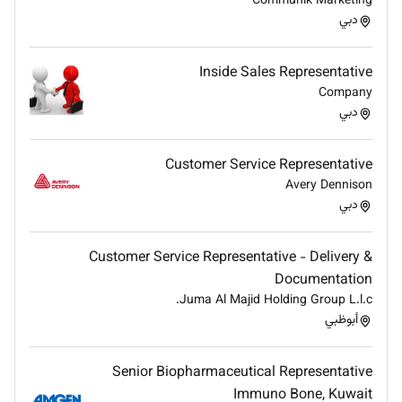
Communik Marketing
Exceptional legal drafting and contract
دبي
negotiation skills.
Strong analytical and problem-solving abilities.
Inside Sales Representative
Excellent understanding of UAE corporate and
Company
commercial legal frameworks.
دبي
Ability to work independently while collaborating
with multidisciplinary teams.
Customer Service Representative
Excellent communication and stakeholder
Avery Dennison
management skills.
دبي
Fluent in English.
Arabic language proficiency is an advantage.
Preferred Candidate
Customer Service Representative - Delivery &
Documentation
Candidates currently based in the GCC are
Juma Al Majid Holding Group L.l.c.
preferred.
أبوظبي
Strong overseas applicants with relevant
experience are also encouraged to apply.
Senior Biopharmaceutical Representative
Apply now!
Immuno Bone, Kuwait