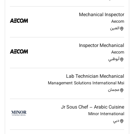
codes.
Coordinate with civil structural and process
Mechanical Inspector
teams to ensure clash-free designs.
Aecom
Maintain drawing documentation and revision
العين
control.
Assist in preparing as-built drawings and
documentation for project handover.
Inspector Mechanical
Support site teams with drawing clarifications
Aecom
and updates as needed.
أبوظبي
Lab Technician Mechanical
Management Solutions International Msi
عجمان
Jr Sous Chef – Arabic Cuisine
Minor International
دبي