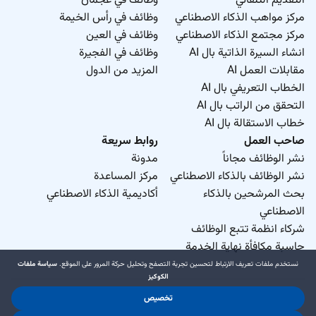
التقديم التلقائي
وظائف في عجمان
مركز مواهب الذكاء الاصطناعي
وظائف في رأس الخيمة
مركز مجتمع الذكاء الاصطناعي
وظائف في العين
انشاء السيرة الذاتية بال AI
وظائف في الفجيرة
مقابلات العمل AI
المزيد من الدول
الخطاب التعريفي بال AI
التحقق من الراتب بال AI
خطاب الاستقالة بال AI
صاحب العمل
روابط سريعة
نشر الوظائف مجاناً
مدونة
نشر الوظائف بالذكاء الاصطناعي
مركز المساعدة
بحث المرشحين بالذكاء
أكاديمية الذكاء الاصطناعي
الاصطناعي
شركاء انظمة تتبع الوظائف
حاسبة مكافأة نهاية الخدمة
نستخدم ملفات تعريف الارتباط لتحسين تجربة التصفح وتحليل حركة المرور على الموقع.
سياسة ملفات
الكوكيز
تخصيص
د.جوب منطقة حرة ذ.م.م. 2026 © جميع الحقوق محفوظة