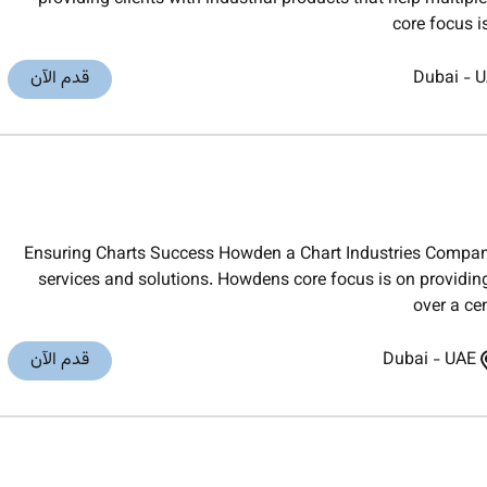
core focus i
U
-
Dubai
قدم الآن
Ensuring Charts Success Howden a Chart Industries Company 
services and solutions. Howdens core focus is on providing
over a ce
UAE
-
Dubai
قدم الآن