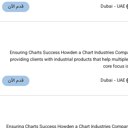
UAE
-
Dubai
قدم الآن
Ensuring Charts Success Howden a Chart Industries Compan
providing clients with industrial products that help multi
core focus i
UAE
-
Dubai
قدم الآن
Ensuring Charts Success Howden a Chart Industries Company 