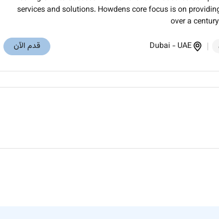
services and solutions. Howdens core focus is on providing
over a centur
UAE
-
Dubai
قدم الآن