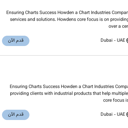
Ensuring Charts Success Howden a Chart Industries Company 
services and solutions. Howdens core focus is on providing
over a ce
UAE
-
Dubai
قدم الآن
Ensuring Charts Success Howden a Chart Industries Compan
providing clients with industrial products that help multi
core focus i
UAE
-
Dubai
قدم الآن