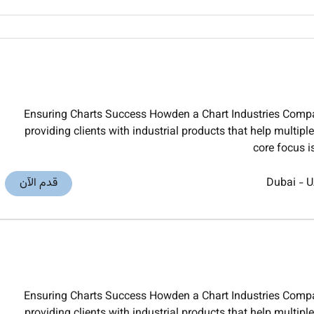
Ensuring Charts Success Howden a Chart Industries Compan
providing clients with industrial products that help multi
core focus i
U
-
Dubai
قدم الآن
Ensuring Charts Success Howden a Chart Industries Compan
providing clients with industrial products that help multi