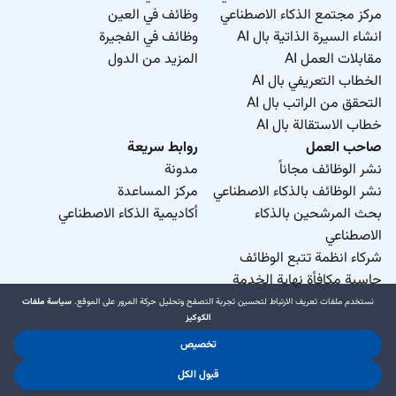
مركز مجتمع الذكاء الاصطناعي
وظائف في العين
انشاء السيرة الذاتية بال AI
وظائف في الفجيرة
مقابلات العمل AI
المزيد من الدول
الخطاب التعريفي بال AI
التحقق من الراتب بال AI
خطاب الاستقالة بال AI
صاحب العمل
روابط سريعة
نشر الوظائف مجاناً
مدونة
نشر الوظائف بالذكاء الاصطناعي
مركز المساعدة
بحث المرشحين بالذكاء
أكاديمية الذكاء الاصطناعي
الاصطناعي
شركاء انظمة تتبع الوظائف
حاسبة مكافأة نهاية الخدمة
نستخدم ملفات تعريف الارتباط لتحسين تجربة التصفح وتحليل حركة المرور على الموقع.
سياسة ملفات
الكوكيز
تخصيص
د.جوب منطقة حرة ذ.م.م. 2026 © جميع الحقوق محفوظة
قبول الكل
.
.
شروط الاستخدام
سياسة الخصوصية
سياسة ملفات الكوكيز