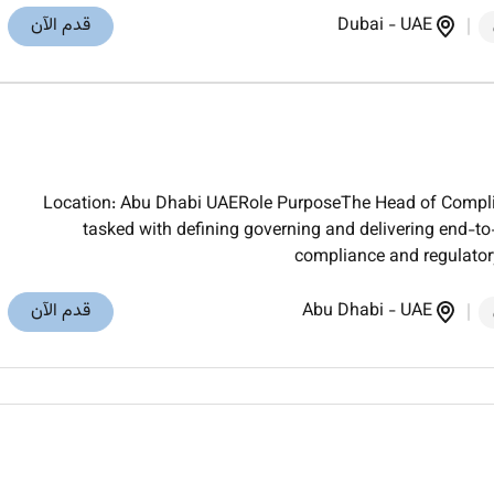
UAE
-
Dubai
قدم الآن
Location: Abu Dhabi UAERole PurposeThe Head of Complian
tasked with defining governing and delivering end-to
compliance and regulator
UAE
-
Abu Dhabi
قدم الآن