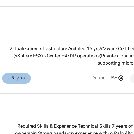
Virtualization Infrastructure Architect15 yrsVMware Certifi
(vSphere ESXi vCenter HA/DR operations)Private cloud 
supporting micros
UAE
-
Dubai
قدم الآن
Required Skills & Experience Technical Skills 7 years of
ownership Strong hands-on experience with: o Palo Alto 