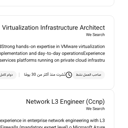
Virtualization Infrastructure Architect
We Search
edStrong hands-on expertise in VMware virtualization
implementation and day-to-day operationsExperience
ervices platforms running on private cloud infrastru
نُشرت منذ أكثر من 30 يومًا
صاحب العمل نشط
دوام كامل
Network L3 Engineer (Ccnp)
We Search
 experience in enterprise network engineering with L3
Firewalls (mandatory expert level) o Microsoft Azure