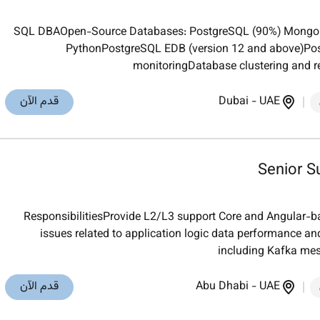
SQL DBAOpen-Source Databases: PostgreSQL (90%) MongoD
PythonPostgreSQL EDB (version 12 and above)Pos
monitoringDatabase clustering and r
UAE
-
Dubai
قدم الآن
Senior S
ResponsibilitiesProvide L2/L3 support Core and Angular-ba
issues related to application logic data performance a
including Kafka mes
UAE
-
Abu Dhabi
قدم الآن