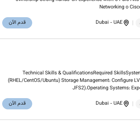
Networking o Cisc
UAE
-
Dubai
قدم الآن
Technical Skills & QualificationsRequired SkillsSyst
(RHEL/CentOS/Ubuntu) Storage Management: Configure LVM
JFS2).Operating Systems: Exp
UAE
-
Dubai
قدم الآن