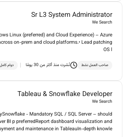
Sr L3 System Administrator
We Search
ows Linux (preferred) and Cloud Experience) – Azure
 across on-prem and cloud platforms.• Lead patching
OS l
نُشرت منذ أكثر من 30 يومًا
صاحب العمل نشط
دوام كامل
Tableau & Snowflake Developer
We Search
rySnowflake - Mandatory SQL / SQL Server – should
wer BI p preferredReport dashboard visualization and
loyment and maintenance in TableauIn-depth knowle