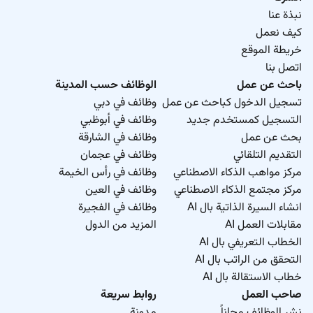
نبذة عنا
كيف نعمل
خريطة الموقع
اتصل بنا
باحث عن عمل
الوظائف حسب المدينة
تسجيل الدخول كباحث عن عمل
وظائف في دبي
التسجيل كمستخدم جديد
وظائف في أبوظبي
بحث عن عمل
وظائف في الشارقة
التقديم التلقائي
وظائف في عجمان
مركز مواهب الذكاء الاصطناعي
وظائف في رأس الخيمة
مركز مجتمع الذكاء الاصطناعي
وظائف في العين
انشاء السيرة الذاتية بال AI
وظائف في الفجيرة
مقابلات العمل AI
المزيد من الدول
الخطاب التعريفي بال AI
التحقق من الراتب بال AI
خطاب الاستقالة بال AI
صاحب العمل
روابط سريعة
نشر الوظائف مجاناً
مدونة