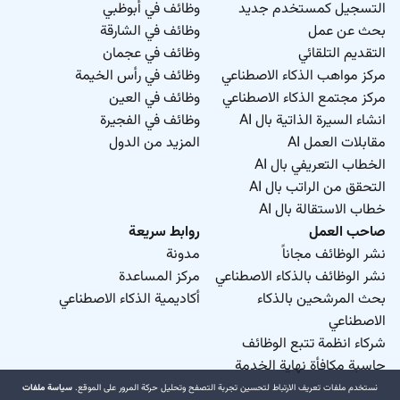
التسجيل كمستخدم جديد
وظائف في أبوظبي
بحث عن عمل
وظائف في الشارقة
التقديم التلقائي
وظائف في عجمان
مركز مواهب الذكاء الاصطناعي
وظائف في رأس الخيمة
مركز مجتمع الذكاء الاصطناعي
وظائف في العين
انشاء السيرة الذاتية بال AI
وظائف في الفجيرة
مقابلات العمل AI
المزيد من الدول
الخطاب التعريفي بال AI
التحقق من الراتب بال AI
خطاب الاستقالة بال AI
صاحب العمل
روابط سريعة
نشر الوظائف مجاناً
مدونة
نشر الوظائف بالذكاء الاصطناعي
مركز المساعدة
بحث المرشحين بالذكاء
أكاديمية الذكاء الاصطناعي
الاصطناعي
شركاء انظمة تتبع الوظائف
حاسبة مكافأة نهاية الخدمة
نستخدم ملفات تعريف الارتباط لتحسين تجربة التصفح وتحليل حركة المرور على الموقع.
سياسة ملفات