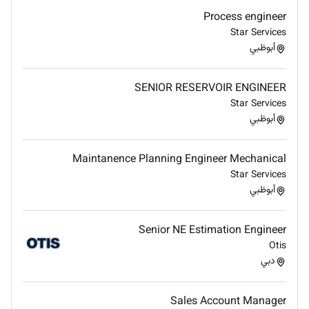
Reporting: Track sales activities manage CRM
Process engineer
and provide regular performance reports.
Star Services
Collaboration: Work with Engineering Project
أبوظبي
Management and Operations teams to ensure
client satisfaction.
SENIOR RESERVOIR ENGINEER
Star Services
أبوظبي
Maintanence Planning Engineer Mechanical
Star Services
أبوظبي
Senior NE Estimation Engineer
Otis
دبي
Sales Account Manager