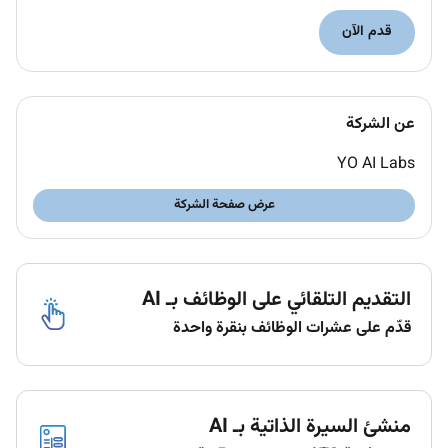
Oil & Gas sector background and work
قدم الآن
experience.
3 years of UAE experience.
Sound knowledge to drive sales for fabricated
steel structures like skids platforms piping
عن الشركة
pressure vessels and various structural works.
YO AI Labs
Key Responsibilities:
عرض صفحة الشركة
Should be able drive sales and market share for
fabricated steel structures (ETP STP RO skids
platforms skids piping Pressure Vessels and
التقديم التلقائي على الوظائف بـ AI
various structural works) by identifying
قدّم على عشرات الوظائف بنقرة واحدة
opportunities building client relationships
(Operators EPCs Contractors) and closing deals
in the competitive Oil & Gas and water treatment
sector.
منشئ السيرة الذاتية بـ AI
Strategy & Growth: Develop and implement