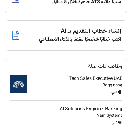
سيرة ذاتية ATS جاهزة خلال 5 دقائق
sales strategies to meet/exceed targets for
fabrication projects.
Client Acquisition: Prospect network and
generate new leads within the upstream
إنشاء خطاب التقديم بـ AI
midstream and downstream O&G sectors.
Relationship Management: Cultivate strong
اكتب خطابًا شخصيًا مقنعًا بالذكاء الاصطناعي
long-term relationships with key decision-
makers (Procurement Engineering Project
Managers).
وظائف ذات صلة
Technical Selling: Understand client needs
interpret technical drawings/specifications
Tech Sales Executive UAE
present tailored solutions and achievement of
Bagginshq
revenue target.
دبي
Proposal & Negotiation: Prepare detailed bids
estimates and presentations along with
Estimation team and negotiate contract terms
AI Solutions Engineer Banking
and pricing.
Vam Systems
Market Intelligence: Analyze market trends
دبي
competitor activities and industry developments.