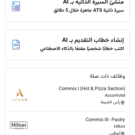
منشئ السيرة الذاتية بـ AI
Full-time
سيرة ذاتية ATS جاهزة خلال 5 دقائق
إنشاء خطاب التقديم بـ AI
اكتب خطابًا شخصيًا مقنعًا بالذكاء الاصطناعي
وظائف ذات صلة
Commis I (Hot & Pizza Section)
Accorhotel
رأس الخيمة
Commis III- Pastry
Hilton
أبوظبي