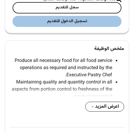
سجل للتقديم
تسجيل الدخول للتقديم
ملخص الوظيفة
Produce all necessary food for all food service
operations as required and instructed by the
Executive Pastry Chef.
Maintaining quality and quantity control in all
aspects from portion control to freshness of the
product presented.
Previous experience working in a busy kitchen
اعرض المزيد
Reliable and hardworking.
Team player with the ability to work under
pressure.
Has excellent communication skills strong work