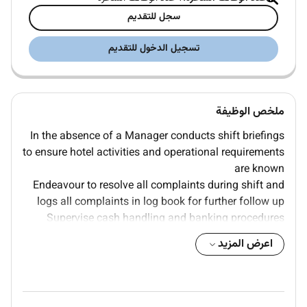
سجل للتقديم
تسجيل الدخول للتقديم
ملخص الوظيفة
In the absence of a Manager conducts shift briefings
to ensure hotel activities and operational requirements
are known
Endeavour to resolve all complaints during shift and
logs all complaints in log book for further follow up
Supervise cash handling and banking procedures
Prepare daily banking and cash flow reports
اعرض المزيد
Establish and instruct staff in cash security
procedures
Deal with irregular payments
Supervise the maintenance of service equipment