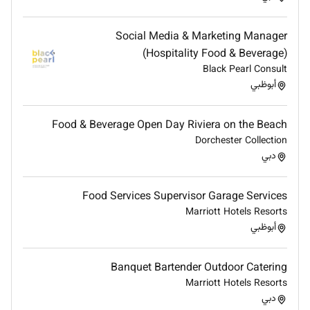
Remote Work :
Social Media & Marketing Manager
(Hospitality Food & Beverage)
No
Black Pearl Consult
أبوظبي
Employment Type :
Full-time
Food & Beverage Open Day Riviera on the Beach
Dorchester Collection
دبي
Food Services Supervisor Garage Services
Marriott Hotels Resorts
أبوظبي
Banquet Bartender Outdoor Catering
Marriott Hotels Resorts
دبي