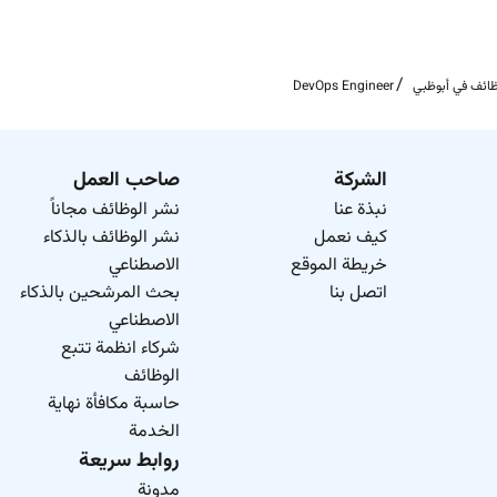
collaboration abilities. Ability to wor
DevOps Engineer
الشركة
صاحب العمل
نبذة عنا
نشر الوظائف مجاناً
كيف نعمل
نشر الوظائف بالذكاء
خريطة الموقع
الاصطناعي
اتصل بنا
بحث المرشحين بالذكاء
الاصطناعي
شركاء انظمة تتبع
الوظائف
حاسبة مكافأة نهاية
الخدمة
روابط سريعة
مدونة