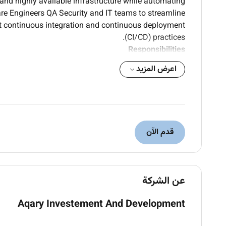
nd highly available infrastructure while automating
are Engineers QA Security and IT teams to streamline
t continuous integration and continuous deployment
(CI/CD) practices.
Responsibilities
اعرض المزيد
utomate software build testing and deployment
processes.
 on AWS Azure or Google Cloud Platform (GCP).
aC) using Terraform CloudFormation or Ansible.
zed applications using Docker and Kubernetes.
ng tools such as Prometheus Grafana ELK Stack
قدم الآن
Datadog or CloudWatch.
 languages such as Bash Python or PowerShell.
nd troubleshoot infrastructure-related issues.
عن الشركة
deployment strategies and release management.
ent IAM vulnerability scanning and compliance
Aqary Investement And Development
standards.
ance scalability reliability and cost efficiency.