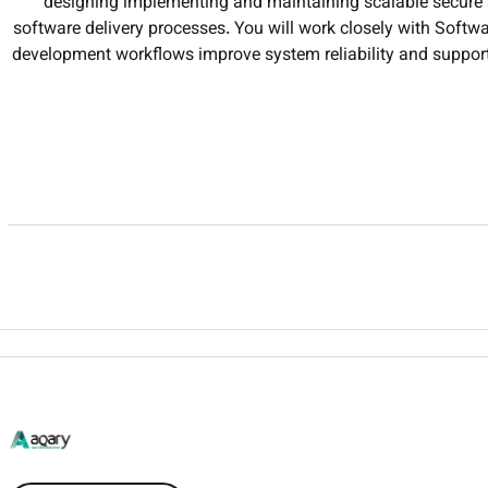
designing implementing and maintaining scalable secure a
software delivery processes. You will work closely with Softw
development workflows improve system reliability and suppor
Design implement and maintain CI/CD pipelines to a
Build and manage cloud infrastructure
Develop and maintain Infrastructure as Code (I
Deploy configure and manage containeri
Monitor system performance availability and security usi
Automate operational tasks using scripting
Manage Linux-based servers a
Collaborate with development teams to improve application 
Implement security best practices including secrets managem
Optimize infrastructure perform