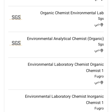
No
Organic Chemist Environmental Lab
Employment Type :
Sgs
دبي
Full-time
Environmental Analytical Chemist (Organic)
Sgs
دبي
Environmental Laboratory Chemist Organic
Chemist 1
Fugro
دبي
Environmental Laboratory Chemist Inorganic
Chemist 1
Fugro