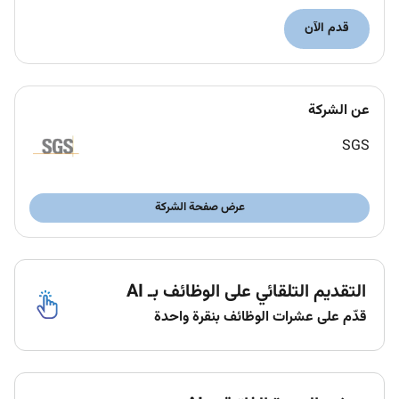
instrument logs test reports raw data standard
قدم الآن
preparations and chain-of-custody
documentation.
Conduct routine QA/QC checks and
standardization procedures as directed by the
عن الشركة
Quality Supervisor or Lab Manager.
Support continuous improvement initiatives by
SGS
identifying process enhancements proposing
method upgrades and contributing to SOP
عرض صفحة الشركة
development.
Ensure strict compliance with ISO/IEC
17025:2017 requirements and laboratory safety
protocols.
التقديم التلقائي على الوظائف بـ AI
قدّم على عشرات الوظائف بنقرة واحدة
Qualifications :
Bachelors or Masters degree in Chemistry
Chemical Engineering or related field.