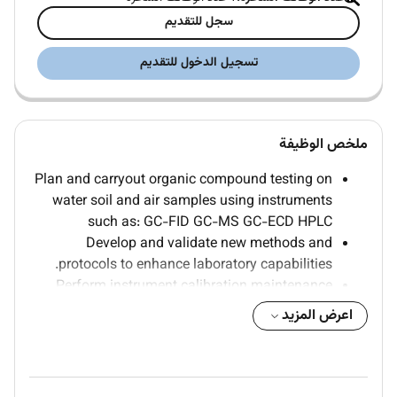
سجل للتقديم
تسجيل الدخول للتقديم
ملخص الوظيفة
Plan and carryout organic compound testing on
water soil and air samples using instruments
such as: GC-FID GC-MS GC-ECD HPLC
Develop and validate new methods and
protocols to enhance laboratory capabilities.
Perform instrument calibration maintenance
and troubleshooting to ensure consistent and
اعرض المزيد
reliable operation of GC and related systems.
Perform measurement uncertainty studies and
support method validation efforts.
Maintain accurate laboratory records including