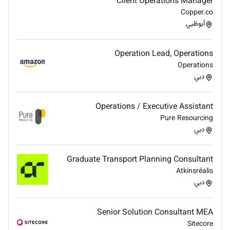
Client Operations Manager
environments Experience in fashion luxury retail
Copper.co
hospitality or lifestyle sectors is highly preferred
أبوظبي
Strong financial planning and analytical skills
Excellent organizational and project management
Operation Lead, Operations
abilities Strong communication and negotiation skills
Operations
Ability to work independently in a fast-paced startup
دبي
environment
Operations / Executive Assistant
Pure Resourcing
دبي
Graduate Transport Planning Consultant
Atkinsréalis
دبي
Senior Solution Consultant MEA
Sitecore