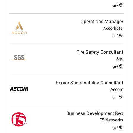
strategy
دبي
Support pricing product and distribution
strategies
Operations Manager
Attend photoshoots campaigns fittings and
Accorhotel
fashion-related events
دبي
Fire Safety Consultant
Requirements
Sgs
Bachelors degree in Business Administration
دبي
Management Finance Marketing or a related
field
Senior Sustainability Consultant
Minimum 35 years of experience in business
Aecom
operations consulting project management or
دبي
startup environments
Experience in fashion luxury retail hospitality or
Business Development Rep
lifestyle sectors is highly preferred
F5 Networks
Strong financial planning and analytical skills
دبي
Excellent organizational and project