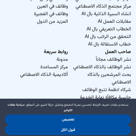
مركز مجتمع الذكاء الاصطناعي
وظائف في العين
انشاء السيرة الذاتية بال AI
وظائف في الفجيرة
مقابلات العمل AI
المزيد من الدول
الخطاب التعريفي بال AI
التحقق من الراتب بال AI
خطاب الاستقالة بال AI
صاحب العمل
روابط سريعة
نشر الوظائف مجاناً
مدونة
نشر الوظائف بالذكاء الاصطناعي
مركز المساعدة
بحث المرشحين بالذكاء
أكاديمية الذكاء الاصطناعي
الاصطناعي
شركاء انظمة تتبع الوظائف
حاسبة مكافأة نهاية الخدمة
نستخدم ملفات تعريف الارتباط لتحسين تجربة التصفح وتحليل حركة المرور على الموقع.
سياسة ملفات
الكوكيز
تخصيص
د.جوب منطقة حرة ذ.م.م. 2026 © جميع الحقوق محفوظة
قبول الكل
.
.
شروط الاستخدام
سياسة الخصوصية
سياسة ملفات الكوكيز