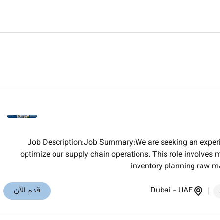
Job Description:Job Summary:We are seeking an experi
optimize our supply chain operations. This role involv
inventory planning raw ma
UAE
-
Dubai
قدم الآن