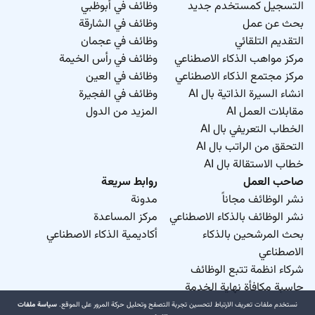
التسجيل كمستخدم جديد
وظائف في أبوظبي
بحث عن عمل
وظائف في الشارقة
التقديم التلقائي
وظائف في عجمان
مركز مواهب الذكاء الاصطناعي
وظائف في رأس الخيمة
مركز مجتمع الذكاء الاصطناعي
وظائف في العين
انشاء السيرة الذاتية بال AI
وظائف في الفجيرة
مقابلات العمل AI
المزيد من الدول
الخطاب التعريفي بال AI
التحقق من الراتب بال AI
خطاب الاستقالة بال AI
صاحب العمل
روابط سريعة
نشر الوظائف مجاناً
مدونة
نشر الوظائف بالذكاء الاصطناعي
مركز المساعدة
بحث المرشحين بالذكاء
أكاديمية الذكاء الاصطناعي
الاصطناعي
شركاء انظمة تتبع الوظائف
حاسبة مكافأة نهاية الخدمة
نستخدم ملفات تعريف الارتباط لتحسين تجربة التصفح وتحليل حركة المرور على الموقع.
سياسة ملفات