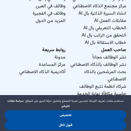
مركز مجتمع الذكاء الاصطناعي
وظائف في العين
انشاء السيرة الذاتية بال AI
وظائف في الفجيرة
مقابلات العمل AI
المزيد من الدول
الخطاب التعريفي بال AI
التحقق من الراتب بال AI
خطاب الاستقالة بال AI
صاحب العمل
روابط سريعة
نشر الوظائف مجاناً
مدونة
نشر الوظائف بالذكاء الاصطناعي
مركز المساعدة
بحث المرشحين بالذكاء
أكاديمية الذكاء الاصطناعي
الاصطناعي
شركاء انظمة تتبع الوظائف
حاسبة مكافأة نهاية الخدمة
نستخدم ملفات تعريف الارتباط لتحسين تجربة التصفح وتحليل حركة المرور على الموقع.
سياسة ملفات
الكوكيز
تخصيص
د.جوب منطقة حرة ذ.م.م. 2026 © جميع الحقوق محفوظة
.
.
قبول الكل
شروط الاستخدام
سياسة الخصوصية
سياسة ملفات الكوكيز