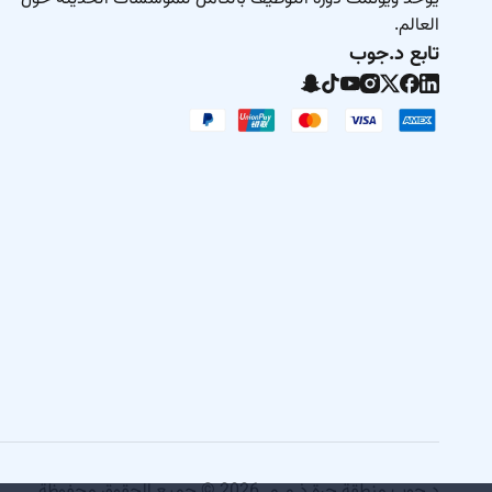
العالم.
تابع د.جوب
د.جوب منطقة حرة ذ.م.م. 2026 © جميع الحقوق محفوظة